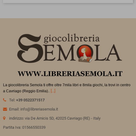
La giocolibreria Semola ti offre oltre 7mila libri e 8mila giochi, la trovi in
centro
.
[...]
a Cavriago (Reggio Emilia).
Tel:
+39 0522371517
Email: info@libreriasemola.it
indirizzo: via De Amicis 5D, 42025 Cavriago (RE) - Italy
Partita Iva: 01566550339