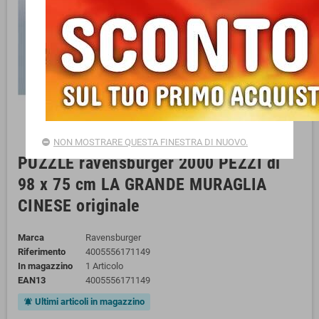
NON MOSTRARE QUESTA FINESTRA DI NUOVO.
PUZZLE ravensburger 2000 PEZZI di
98 x 75 cm LA GRANDE MURAGLIA
CINESE originale
Marca
Ravensburger
Riferimento
4005556171149
In magazzino
1 Articolo
EAN13
4005556171149
Ultimi articoli in magazzino
notifications_active