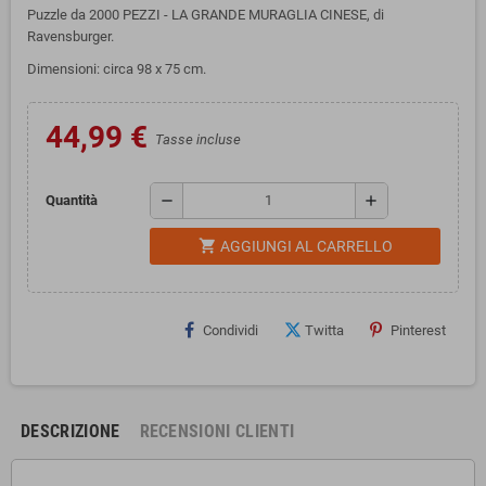
Puzzle da 2000 PEZZI - LA GRANDE MURAGLIA CINESE, di
Ravensburger.
Dimensioni: circa 98 x 75 cm.
44,99 €
Tasse incluse
remove
add
Quantità
shopping_cart
AGGIUNGI AL CARRELLO
Condividi
Twitta
Pinterest
DESCRIZIONE
RECENSIONI CLIENTI