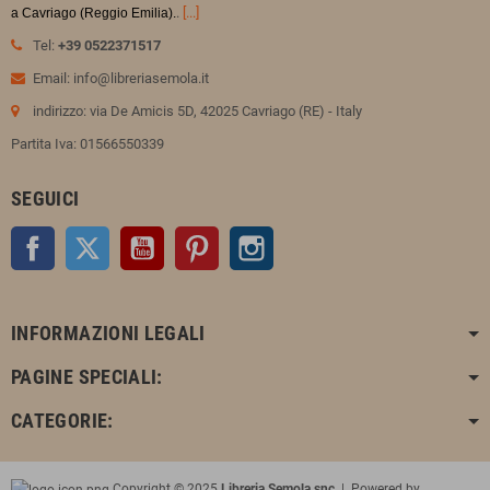
.
[...]
a Cavriago (Reggio Emilia).
Tel:
+39 0522371517
Email: info@libreriasemola.it
indirizzo: via De Amicis 5D, 42025 Cavriago (RE) - Italy
Partita Iva: 01566550339
SEGUICI
Facebook
Twitter
YouTube
Pinterest
Instagram
INFORMAZIONI LEGALI
PAGINE SPECIALI:
CATEGORIE:
Copyright © 2025
Libreria Semola snc
| Powered by