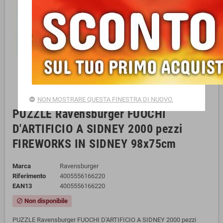
NON MOSTRARE QUESTA FINESTRA DI NUOVO.
PUZZLE Ravensburger FUOCHI
D'ARTIFICIO A SIDNEY 2000 pezzi
FIREWORKS IN SIDNEY 98x75cm
Marca
Ravensburger
Riferimento
4005556166220
EAN13
4005556166220
Non disponibile
block
PUZZLE Ravensburger FUOCHI D'ARTIFICIO A SIDNEY 2000 pezzi