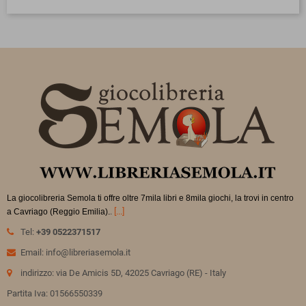
La giocolibreria Semola ti offre oltre 7mila libri e 8mila giochi, la trovi in
centro
.
[...]
a Cavriago (Reggio Emilia).
Tel:
+39 0522371517
Email: info@libreriasemola.it
indirizzo: via De Amicis 5D, 42025 Cavriago (RE) - Italy
Partita Iva: 01566550339