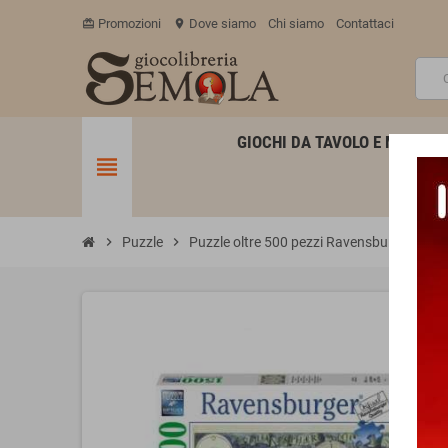
Promozioni
Dove siamo
Chi siamo
Contattaci
card_giftcard
location_on
GIOCHI DA TAVOLO E MINIATU
view_headline
chevron_right
Puzzle
chevron_right
Puzzle oltre 500 pezzi Ravensburger
chevron_right
P