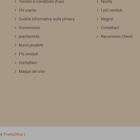
Termini e condizioni d'uso
Novità
Chi siamo
I più venduti
Cookie informativa sulla privacy
Negozi
Convenzioni
Contattaci
piantiamola
Recensioni Clienti
Nuovi prodotti
Più venduti
Contattaci
Mappa del sito
by
PrestaShop
|