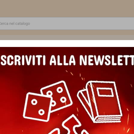
RE
GIOCATTOLI E MODELLINI
PUZZLE E COSTRUZIONI
SCUOLA E TEMPO LIBERO
UZZLE ravensburger MAPPA DEL MONDO DI ANIMALI FANTASTICI original
PUZZLE ravensburger MAPPA
FANTASTICI original quality 1
Marca
Ravensburger
Riferimento
4005556160037
In magazzino
2 Articoli