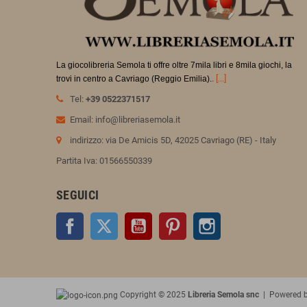
La giocolibreria Semola ti offre oltre 7mila libri e 8mila giochi, la
.
[...]
trovi in
centro a Cavriago (Reggio Emilia).
Tel:
+39 0522371517
Email: info@libreriasemola.it
indirizzo: via De Amicis 5D, 42025 Cavriago (RE) - Italy
Partita Iva: 01566550339
SEGUICI
Facebook
Twitter
YouTube
Pinterest
Instagram
Copyright © 2025
Libreria Semola snc
| Powered 