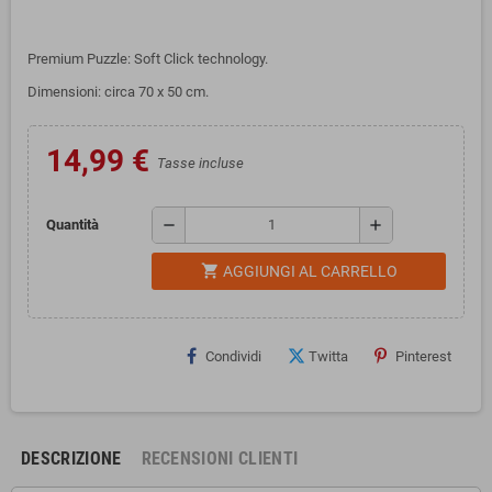
Premium Puzzle: Soft Click technology.
Dimensioni: circa 70 x 50 cm.
14,99 €
Tasse incluse
remove
add
Quantità
shopping_cart
AGGIUNGI AL CARRELLO
Condividi
Twitta
Pinterest
DESCRIZIONE
RECENSIONI CLIENTI