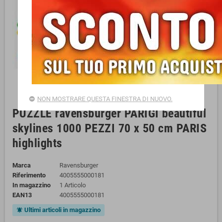
NON MOSTRARE QUESTA FINESTRA DI NUOVO.
PUZZLE ravensburger PARIGI beautiful
skylines 1000 PEZZI 70 x 50 cm PARIS
highlights
Marca
Ravensburger
Riferimento
4005555000181
In magazzino
1 Articolo
EAN13
4005555000181
Ultimi articoli in magazzino
notifications_active