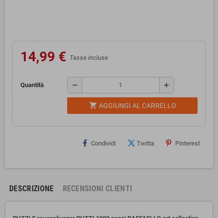
14,99 €
Tasse incluse
remove
add
Quantità
shopping_cart
AGGIUNGI AL CARRELLO
Condividi
Twitta
Pinterest
DESCRIZIONE
RECENSIONI CLIENTI