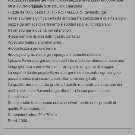
PUZZLE ravensburger PUTTI 1000 pezzi RAFFAELLO art collection
50 X 70 CM originale SOFTCLICK cherubini
Puzzle da 1000 pezzi PUTTI - RAFFAELLO, di Ravensburger.
Ravensburger significa perfetta armonia fra tradizione e qualità e ogni
puzzle garantisce divertimento e soddisfazione incomparabili.
Ravensburger è qualità per intenditori:
•Pezzi sempre diversi dall'incastro perfetto
•Speciale finitura anti-riflettente
•Robustezza a prova d'errore
•Ecologico, grazie al largo impiego di materiale riciclato
I puzzle Ravensburger sono un perfetto modo per rilassarsi dopo una
lunga giornata o per divertirsi in famiglia in un giorno di pioggia.
La superiorità dei puzzle Ravensburger è riconosciuta, ogni singolo
pezzè è unico e si incastra perfettamente con gli altri.
La qualità viene esaltata grazie a fustelle realizzate a mano, uno dei
molti modi in cui Ravensburger dimostra la sua passione per
l'eccellenza.
Scopri anche tu un mondo nuovo di divertimento con i prodotti di
qualità Ravensburger!
Dimensioni: circa 50 x 70 cm.
Pezzi: 1000.