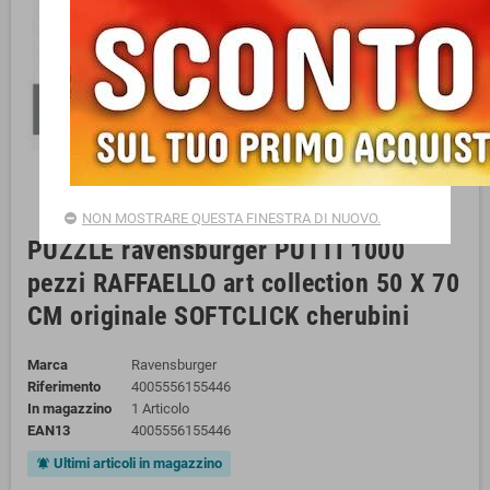
NON MOSTRARE QUESTA FINESTRA DI NUOVO.
PUZZLE ravensburger PUTTI 1000
pezzi RAFFAELLO art collection 50 X 70
CM originale SOFTCLICK cherubini
Marca
Ravensburger
Riferimento
4005556155446
In magazzino
1 Articolo
EAN13
4005556155446
Ultimi articoli in magazzino
notifications_active