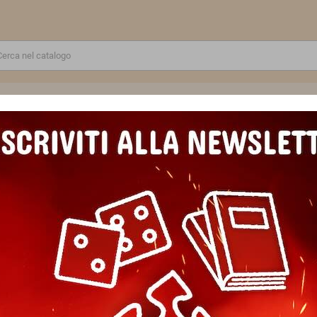
RE
GIOCATTOLI E MODELLINI
PUZZLE E COSTRUZIONI
SCUOLA E TEMPO LIBERO
UZZLE ravensburger UNA SERA AD AMSTERDAM panorama 1000 PEZZI 9
PUZZLE ravensburger UNA S
1000 PEZZI 98 x 37,5 cm
Marca
Ravensburger
Riferimento
4005555004462
In magazzino
1 Articolo