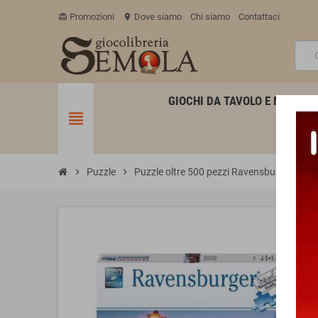
Promozioni
Dove siamo
Chi siamo
Contattaci
card_giftcard
location_on
GIOCHI DA TAVOLO E MINIATU
view_headline
chevron_right
Puzzle
chevron_right
Puzzle oltre 500 pezzi Ravensburger
chevron_right
P