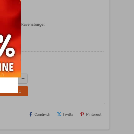
orama), di Ravensburger.
add
L CARRELLO
Condividi
Twitta
Pinterest