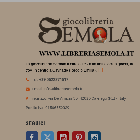
La giocolibreria Semola ti offre oltre 7mila libri e 8mila giochi, la
.
[...]
trovi in
centro a Cavriago (Reggio Emilia).
Tel:
+39 0522371517
Email: info@libreriasemola.it
indirizzo: via De Amicis 5D, 42025 Cavriago (RE) - Italy
Partita Iva: 01566550339
SEGUICI
Facebook
Twitter
YouTube
Pinterest
Instagram