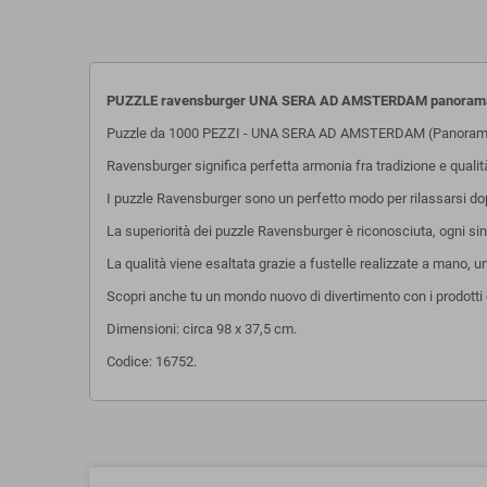
PUZZLE ravensburger UNA SERA AD AMSTERDAM panorama 
Puzzle da 1000 PEZZI - UNA SERA AD AMSTERDAM (Panorama)
Ravensburger significa perfetta armonia fra tradizione e quali
I puzzle Ravensburger sono un perfetto modo per rilassarsi dopo 
La superiorità dei puzzle Ravensburger è riconosciuta, ogni sing
La qualità viene esaltata grazie a fustelle realizzate a mano, 
Scopri anche tu un mondo nuovo di divertimento con i prodotti 
Dimensioni: circa 98 x 37,5 cm.
Codice: 16752.