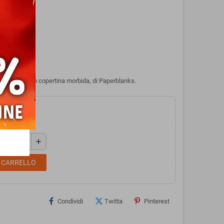
- FLEXI con copertina morbida, di Paperblanks.
add
L CARRELLO
Condividi
Twitta
Pinterest