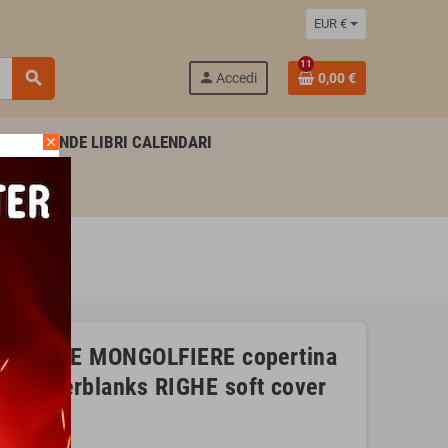
EUR €
11
search
person
Accedi
0,00 €
AGENDE LIBRI CALENDARI
close
r FLEXI
VAL DELLE MONGOLFIERE copertina
I paperblanks RIGHE soft cover