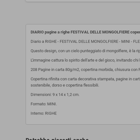
DIARIO pagine a righe FESTIVAL DELLE MONGOLFIERE copert
Diario a RIGHE - FESTIVAL DELLE MONGOLFIERE - MINI - FLEXI
Questo design, con un cielo punteggiato di mongolfiere, è la rip
L'immagine cattura lo spirito dell'arte e del gioco, invitando chi 
208 Pagine in carta 80g/m2, copertina morbida, chiusura con Fas
Copertina rifinita con carta decorativa stampata, pagine in carta
sostenibile, dorso e copertina flessibili.
Dimensioni: 9 x 14 x 1,2 cm.
Formato: MINI.
Interno: RIGHE