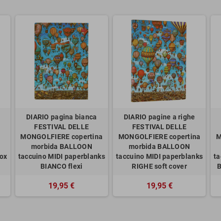
DIARIO pagina bianca
DIARIO pagine a righe
FESTIVAL DELLE
FESTIVAL DELLE
MONGOLFIERE copertina
MONGOLFIERE copertina
M
morbida BALLOON
morbida BALLOON
ox
taccuino MIDI paperblanks
taccuino MIDI paperblanks
ta
BIANCO flexi
RIGHE soft cover
B
19,95 €
19,95 €