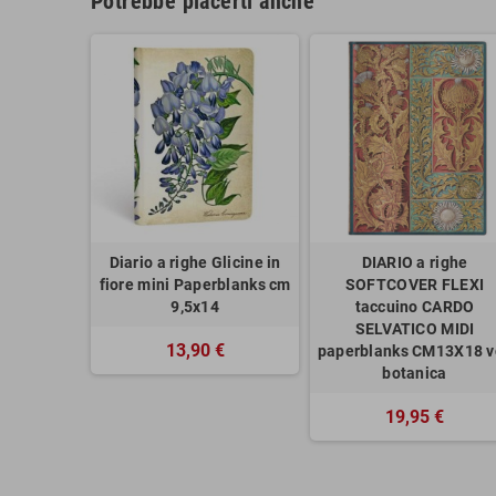
Potrebbe piacerti anche
Diario a righe Glicine in
DIARIO a righe
fiore mini Paperblanks cm
SOFTCOVER FLEXI
9,5x14
taccuino CARDO
SELVATICO MIDI
13,90 €
paperblanks CM13X18 v
botanica
19,95 €