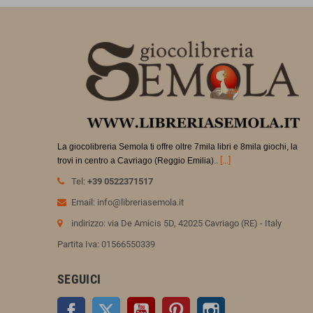
La giocolibreria Semola ti offre oltre 7mila libri e 8mila giochi, la
.
[...]
trovi in
centro a Cavriago (Reggio Emilia).
Tel:
+39 0522371517
Email: info@libreriasemola.it
indirizzo: via De Amicis 5D, 42025 Cavriago (RE) - Italy
Partita Iva: 01566550339
SEGUICI
Facebook
Twitter
YouTube
Pinterest
Instagram