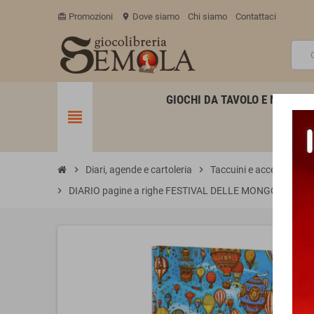
Promozioni
Dove siamo
Chi siamo
Contattaci
card_giftcard
location_on
GIOCHI DA TAVOLO E MINIATU
view_headline
chevron_right
Diari, agende e cartoleria
chevron_right
Taccuini e accessori Pa
chevron_right
DIARIO pagine a righe FESTIVAL DELLE MONGOLFIERE c