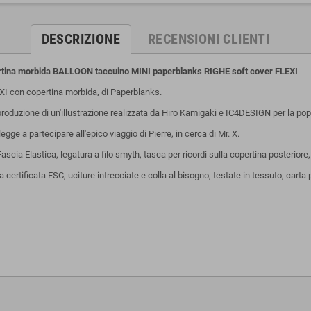
DESCRIZIONE
RECENSIONI CLIENTI
ina morbida BALLOON taccuino MINI paperblanks RIGHE soft cover FLEXI
 con copertina morbida, di Paperblanks.
roduzione di un'illustrazione realizzata da Hiro Kamigaki e IC4DESIGN per la popol
legge a partecipare all'epico viaggio di Pierre, in cerca di Mr. X.
cia Elastica, legatura a filo smyth, tasca per ricordi sulla copertina posteriore,
 certificata FSC, uciture intrecciate e colla al bisogno, testate in tessuto, carta