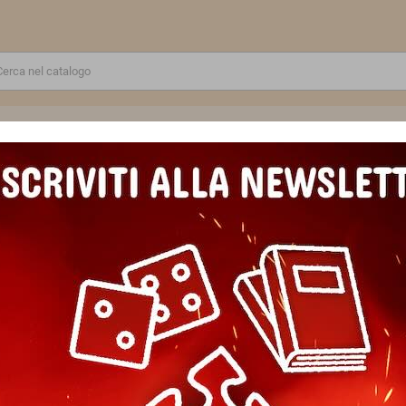
RE
GIOCATTOLI E MODELLINI
PUZZLE E COSTRUZIONI
SCUOLA E TEMPO LIBERO
perblanks
opertina morbida BALLOON taccuino MINI paperblanks RIGHE soft cove
DIARIO pagine a righe FESTI
morbida BALLOON taccuino MIN
FLEXI