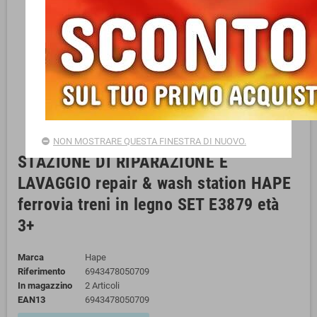
NON MOSTRARE QUESTA FINESTRA DI NUOVO.
STAZIONE DI RIPARAZIONE E
LAVAGGIO repair & wash station HAPE
ferrovia treni in legno SET E3879 età
3+
Marca
Hape
Riferimento
6943478050709
In magazzino
2 Articoli
EAN13
6943478050709