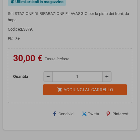
Ultimi articoli in magazzino
notifications_active
Set STAZIONE DI RIPARAZIONE E LAVAGGIO per la pista dei treni, da
hape.
Codice:E3879.
Età: 3+
30,00 €
Tasse incluse
remove
add
Quantità
shopping_cart
AGGIUNGI AL CARRELLO
Condividi
Twitta
Pinterest