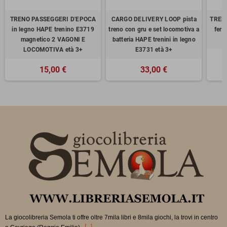
TRENO PASSEGGERI D'EPOCA
CARGO DELIVERY LOOP pista
TREN
in legno HAPE trenino E3719
treno con gru e set locomotiva a
ferr
magnetico 2 VAGONI E
batteria HAPE trenini in legno
LOCOMOTIVA età 3+
E3731 età 3+
15,00 €
33,00 €
La giocolibreria Semola ti offre oltre 7mila libri e 8mila giochi, la trovi in
centro