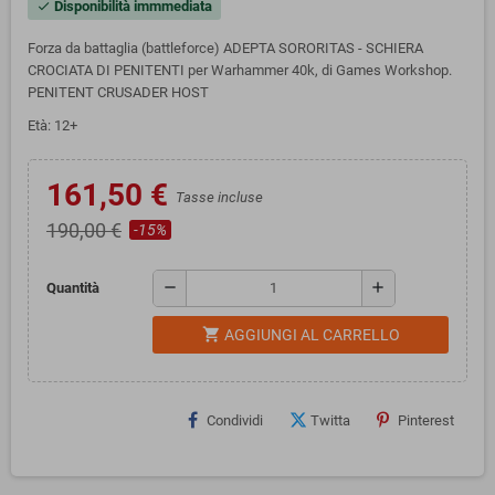
Disponibilità immmediata
check
Forza da battaglia (battleforce) ADEPTA SORORITAS - SCHIERA
CROCIATA DI PENITENTI per Warhammer 40k, di Games Workshop.
PENITENT CRUSADER HOST
Età: 12+
161,50 €
Tasse incluse
190,00 €
-15%
remove
add
Quantità
shopping_cart
AGGIUNGI AL CARRELLO
Condividi
Twitta
Pinterest