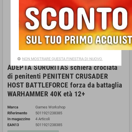
NON MOSTRARE QUESTA FINESTRA DI NUOVO.
ADEPTA SORORITAS schiera crociata
di penitenti PENITENT CRUSADER
HOST BATTLEFORCE forza da battaglia
WARHAMMER 40K età 12+
Marca
Games Workshop
Riferimento
5011921238385
In magazzino
4 Articoli
EAN13
5011921238385