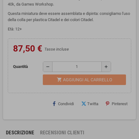
40k, da Games Workshop.
Questa miniatura deve essere assemblata e dipinta: consigliamo l'uso
della colla per plastica Citadel e dei colori Citadel.
Età: 12+
87,50 €
Tasse incluse
remove
add
Quantità
shopping_cart
AGGIUNGI AL CARRELLO
Condividi
Twitta
Pinterest
DESCRIZIONE
RECENSIONI CLIENTI