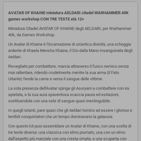
AVATAR OF KHAINE miniatura AELDARI citadel WARHAMMER 40K
games workshop CON TRE TESTE età 12+
Miniatura Citadel AVATAR OF KHAINE degli AELDARI, per Warhammer
40k, da Games Workshop.
Un Avatar di Khaine è l'incarnazione di un'antica divinità, una scheggia
ardente di Khaela Mensha Khaine, il Dio dalla Mano Insanguinata degli
Aeldari.
Risvegliato per combattere, marcia attraverso il fuoco nemico senza
mai rallentare, ridendo crudelmente mentre la sua arma (il Fato
Urlante) fende la carne e versa il sangue delle vittime.
La sola presenza dell'Avatar spinge gli Asuryani a combattere con ira
spietata, e la sua aura spaventosa scaccia paura ed esitazioni,
sostituendole con una sete di sangue quasi inestinguibile.
In quegli istanti, pare quasi che gli Aeldari tornino ad essere i gloriosi e
terribili conquistatori che un tempo dominavano la galassia.
Con questo kit puoi assemblare un Avatar di Khaine, con una scelta di
tre teste diverse: una classica con elmo piumato, una con un elmo
dall'aspetto più marziale con una cresta ornata, e una scoperta con