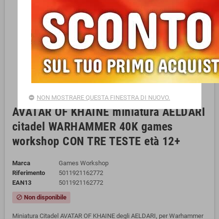
NON MOSTRARE QUESTA FINESTRA DI NUOVO.
AVATAR OF KHAINE miniatura AELDARI
citadel WARHAMMER 40K games
workshop CON TRE TESTE età 12+
Marca
Games Workshop
Riferimento
5011921162772
EAN13
5011921162772
Non disponibile
block
Miniatura Citadel AVATAR OF KHAINE degli AELDARI, per Warhammer