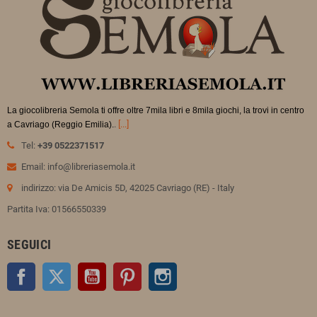
La giocolibreria Semola ti offre oltre 7mila libri e 8mila giochi, la trovi in
centro
.
[...]
a Cavriago (Reggio Emilia).
Tel:
+39 0522371517
Email: info@libreriasemola.it
indirizzo: via De Amicis 5D, 42025 Cavriago (RE) - Italy
Partita Iva: 01566550339
SEGUICI
Facebook
Twitter
YouTube
Pinterest
Instagram