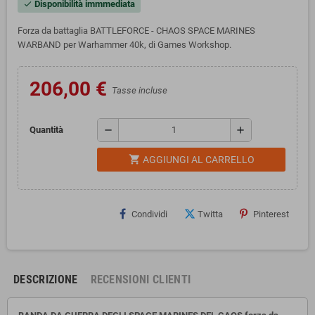
Disponibilità immmediata
check
Forza da battaglia BATTLEFORCE - CHAOS SPACE MARINES
WARBAND per Warhammer 40k, di Games Workshop.
206,00 €
Tasse incluse
remove
add
Quantità
shopping_cart
AGGIUNGI AL CARRELLO
Condividi
Twitta
Pinterest
DESCRIZIONE
RECENSIONI CLIENTI