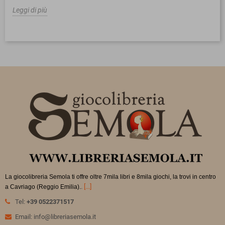
Leggi di più
La giocolibreria Semola ti offre oltre 7mila libri e 8mila giochi, la trovi in
centro
.
[...]
a Cavriago (Reggio Emilia).
Tel:
+39 0522371517
Email: info@libreriasemola.it