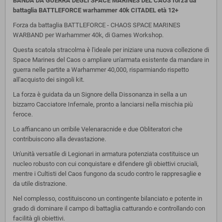
BANDA DA GUERRA DEGLI SPACE MARINES DEL CAOS forza da
battaglia BATTLEFORCE
warhammer 40k CITADEL
età 12+
Forza da battaglia BATTLEFORCE - CHAOS SPACE MARINES
WARBAND per Warhammer 40k, di Games Workshop.
Questa scatola stracolma è l'ideale per iniziare una nuova collezione di
Space Marines del Caos o ampliare un'armata esistente da mandare in
guerra nelle partite a Warhammer 40,000, risparmiando rispetto
all'acquisto dei singoli kit.
La forza è guidata da un Signore della Dissonanza in sella a un
bizzarro Cacciatore Infernale, pronto a lanciarsi nella mischia più
feroce.
Lo affiancano un orribile Velenaracnide e due Obliteratori che
contribuiscono alla devastazione.
Un'unità versatile di Legionari in armatura potenziata costituisce un
nucleo robusto con cui conquistare e difendere gli obiettivi cruciali,
mentre i Cultisti del Caos fungono da scudo contro le rappresaglie e
da utile distrazione.
Nel complesso, costituiscono un contingente bilanciato e potente in
grado di dominare il campo di battaglia catturando e controllando con
facilità gli obiettivi.