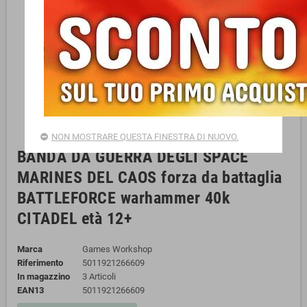
NON MOSTRARE QUESTA FINESTRA DI NUOVO.
BANDA DA GUERRA DEGLI SPACE
MARINES DEL CAOS forza da battaglia
BATTLEFORCE warhammer 40k
CITADEL età 12+
Marca
Games Workshop
Riferimento
5011921266609
In magazzino
3 Articoli
EAN13
5011921266609