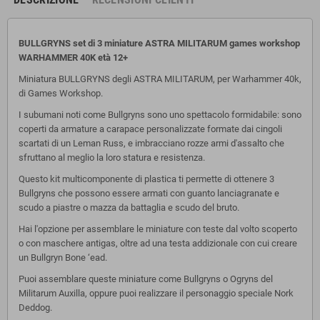
BULLGRYNS set di 3 miniature ASTRA MILITARUM games workshop
WARHAMMER 40K età 12+
Miniatura BULLGRYNS degli ASTRA MILITARUM, per Warhammer 40k,
di Games Workshop.
I subumani noti come Bullgryns sono uno spettacolo formidabile: sono
coperti da armature a carapace personalizzate formate dai cingoli
scartati di un Leman Russ, e imbracciano rozze armi d'assalto che
sfruttano al meglio la loro statura e resistenza.
Questo kit multicomponente di plastica ti permette di ottenere 3
Bullgryns che possono essere armati con guanto lanciagranate e
scudo a piastre o mazza da battaglia e scudo del bruto.
Hai l'opzione per assemblare le miniature con teste dal volto scoperto
o con maschere antigas, oltre ad una testa addizionale con cui creare
un Bullgryn Bone ‘ead.
Puoi assemblare queste miniature come Bullgryns o Ogryns del
Militarum Auxilla, oppure puoi realizzare il personaggio speciale Nork
Deddog.