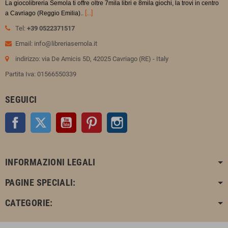
La giocolibreria Semola ti offre oltre 7mila libri e 8mila giochi, la trovi in
centro
.
[...]
a Cavriago (Reggio Emilia).
Tel:
+39 0522371517
Email: info@libreriasemola.it
indirizzo: via De Amicis 5D, 42025 Cavriago (RE) - Italy
Partita Iva: 01566550339
SEGUICI
Facebook
Twitter
YouTube
Pinterest
Instagram
INFORMAZIONI LEGALI
PAGINE SPECIALI:
CATEGORIE: