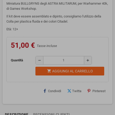
Miniatura BULLGRYNS degli ASTRA MILITARUM, per Warhammer 40k,
di Games Workshop.
Il kit deve essere assemblato e dipinto, consigliamo l'utilizzo della
Colla per plastica fluida e dei colori Citadel.
Età: 12+
51,00 €
Tasse incluse
remove
add
Quantità
shopping_cart
AGGIUNGI AL CARRELLO
Condividi
Twitta
Pinterest
DESCRIZIONE
RECENSIONI CLIENTI