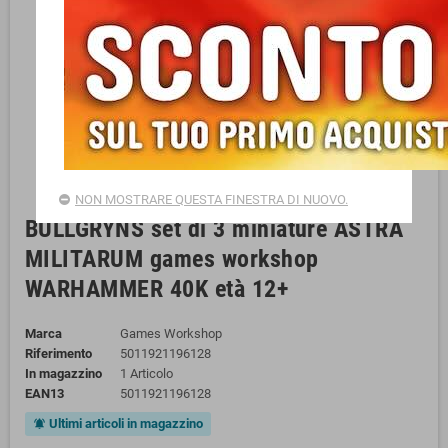
NON MOSTRARE QUESTA FINESTRA DI NUOVO.
BULLGRYNS set di 3 miniature ASTRA
MILITARUM games workshop
WARHAMMER 40K età 12+
Marca
Games Workshop
Riferimento
5011921196128
In magazzino
1 Articolo
EAN13
5011921196128
Ultimi articoli in magazzino
notifications_active