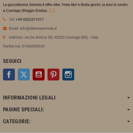
La giocolibreria Semola ti offre oltre 7mila libri e 8mila giochi, la trovi in
centro
.
[...]
a Cavriago (Reggio Emilia).
Tel:
+39 0522371517
Email: info@libreriasemola.it
indirizzo: via De Amicis 5D, 42025 Cavriago (RE) - Italy
Partita Iva: 01566550339
SEGUICI
Facebook
Twitter
YouTube
Pinterest
Instagram
INFORMAZIONI LEGALI
PAGINE SPECIALI:
CATEGORIE: