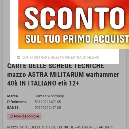
NON MOSTRARE QUESTA FINESTRA DI NUOVO.
CARTE DELLE SCHEDE TECNICHE
mazzo ASTRA MILITARUM warhammer
40k IN ITALIANO età 12+
Marca
Games Workshop
Riferimento
5011921247165
EAN13
5011921247165
Non disponibile
block
Mazzo CARTE DELLE SCHEDE TECNICHE - ASTRA MILITARUM in