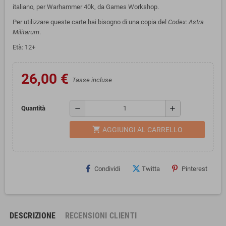
italiano, per Warhammer 40k, da Games Workshop.
Per utilizzare queste carte hai bisogno di una copia del
Codex: Astra
Militarum
.
Età: 12+
26,00 €
Tasse incluse
remove
add
Quantità
shopping_cart
AGGIUNGI AL CARRELLO
Condividi
Twitta
Pinterest
DESCRIZIONE
RECENSIONI CLIENTI