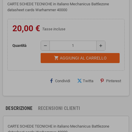
CARTE SCHEDE TECNICHE in italiano Mechanicus Battlezone
datasheet cards Warhammer 40000
20,00 €
Tasse incluse
remove
add
Quantità
shopping_cart
AGGIUNGI AL CARRELLO
Condividi
Twitta
Pinterest
DESCRIZIONE
RECENSIONI CLIENTI
CARTE SCHEDE TECNICHE in italiano Mechanicus Battlezone