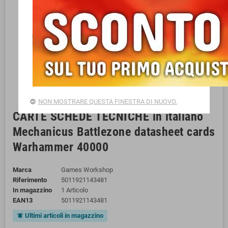
NON MOSTRARE QUESTA FINESTRA DI NUOVO.
CARTE SCHEDE TECNICHE in italiano
Mechanicus Battlezone datasheet cards
Warhammer 40000
Marca
Games Workshop
Riferimento
5011921143481
In magazzino
1 Articolo
EAN13
5011921143481
Ultimi articoli in magazzino
notifications_active