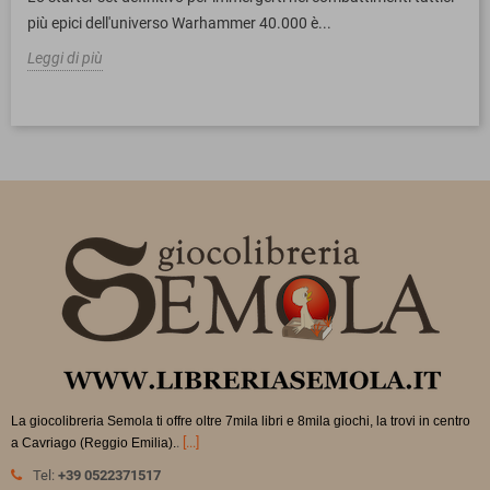
più epici dell'universo Warhammer 40.000 è...
Leggi di più
La giocolibreria Semola ti offre oltre 7mila libri e 8mila giochi, la trovi in
centro
.
[...]
a Cavriago (Reggio Emilia).
Tel:
+39 0522371517