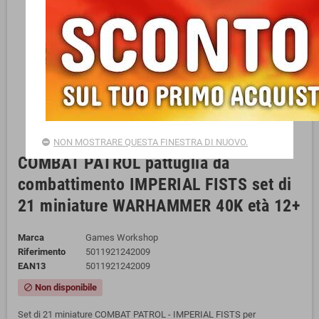
NON MOSTRARE QUESTA FINESTRA DI NUOVO.
COMBAT PATROL pattuglia da
combattimento IMPERIAL FISTS set di
21 miniature WARHAMMER 40K età 12+
Marca
Games Workshop
Riferimento
5011921242009
EAN13
5011921242009
Non disponibile
block
Set di 21 miniature COMBAT PATROL - IMPERIAL FISTS per