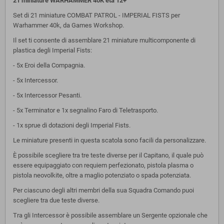
21 miniature WARHAMMER 40K età 12+
Set di 21 miniature COMBAT PATROL - IMPERIAL FISTS per
Warhammer 40k, da Games Workshop.
Il set ti consente di assemblare 21 miniature multicomponente di
plastica degli Imperial Fists:
- 5x Eroi della Compagnia.
- 5x Intercessor.
- 5x Intercessor Pesanti.
- 5x Terminator e 1x segnalino Faro di Teletrasporto.
- 1x sprue di dotazioni degli Imperial Fists.
Le miniature presenti in questa scatola sono facili da personalizzare.
È possibile scegliere tra tre teste diverse per il Capitano, il quale può
essere equipaggiato con requiem perfezionato, pistola plasma o
pistola neovolkite, oltre a maglio potenziato o spada potenziata.
Per ciascuno degli altri membri della sua Squadra Comando puoi
scegliere tra due teste diverse.
Tra gli Intercessor è possibile assemblare un Sergente opzionale che