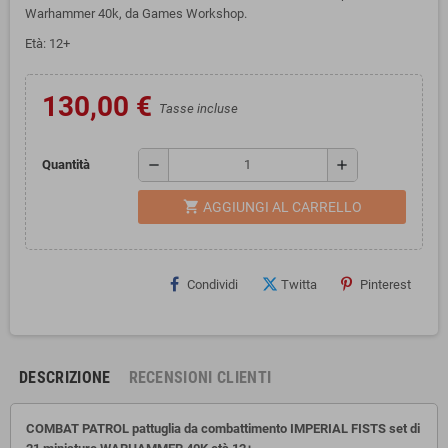
Warhammer 40k, da Games Workshop.
Età: 12+
130,00 €
Tasse incluse
remove
add
Quantità
shopping_cart
AGGIUNGI AL CARRELLO
Condividi
Twitta
Pinterest
DESCRIZIONE
RECENSIONI CLIENTI
COMBAT PATROL pattuglia da combattimento IMPERIAL FISTS set di