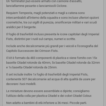
Un Terminator può essere armato con cannone d'assalto,
lanciafiamme pesante o lanciamissili Ciclone.
Requiem Tempesta, magli potenziati e magli a catena sono
intercambiabili all'interno della squadra e sono incluse ulteriori opzioni
cosmetiche, tra cui sigilli di purezza, onorificenze militari e vari scudi
araldici per il Sergente.
Il foglio di trasferibili incluso presenta le icone capitolari degli Imperial
Fists, distintivi per i ruoli sul campo, numeri e scritte.
Include anche decalcomanie più grandi per i veicoli e l'iconografia del
Capitolo Successore dei Crimson Fists.
Il kit è formato da 483 componenti di plastica e viene fornito con 15x
basette Citadel rotonde da 40mm, 5x basette Citadel rotonde da 32mm
e 1x basetta Citadel rotonda da 25mm.
Il set include inoltre 1x foglio di trasferibili degli Imperial Fists,
contenente 507 decalcomanie ad acqua di alta qualità da usare per
decorare i tuoi modelli.
Le miniature devono essere assemblate e dipinte; consigliamo
l'utilizzo della colla per plastica Citadel e dei colori Citadel Colour.
Non adatto a bambini di età inferiore a 36 mesi. Piccole parti.