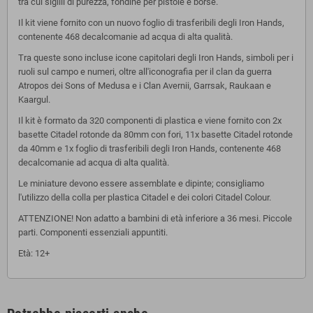
tra cui sigilli di purezza, fondine per pistole e borse.
Il kit viene fornito con un nuovo foglio di trasferibili degli Iron Hands,
contenente 468 decalcomanie ad acqua di alta qualità.
Tra queste sono incluse icone capitolari degli Iron Hands, simboli per i
ruoli sul campo e numeri, oltre all'iconografia per il clan da guerra
Atropos dei Sons of Medusa e i Clan Avernii, Garrsak, Raukaan e
Kaargul.
Il kit è formato da 320 componenti di plastica e viene fornito con 2x
basette Citadel rotonde da 80mm con fori, 11x basette Citadel rotonde
da 40mm e 1x foglio di trasferibili degli Iron Hands, contenente 468
decalcomanie ad acqua di alta qualità.
Le miniature devono essere assemblate e dipinte; consigliamo
l'utilizzo della colla per plastica Citadel e dei colori Citadel Colour.
ATTENZIONE! Non adatto a bambini di età inferiore a 36 mesi. Piccole
parti. Componenti essenziali appuntiti.
Età: 12+