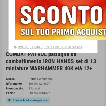
NON MOSTRARE QUESTA FINESTRA DI NUOVO.
COMBAT PATROL pattuglia da
combattimento IRON HANDS set di 13
miniature WARHAMMER 40K età 12+
Marca
Games Workshop
Riferimento
5011921244027
In magazzino
2 Articoli
EAN13
5011921244027
Ultimi articoli in magazzino
notifications_active