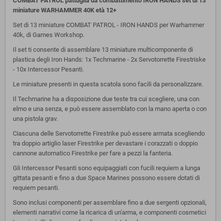
COMBAT PATROL pattuglia da combattimento IRON HANDS set di 13
miniature WARHAMMER 40K età 12+
Set di 13 miniature COMBAT PATROL - IRON HANDS per Warhammer
40k, di Games Workshop.
Il set ti consente di assemblare 13 miniature multicomponente di
plastica degli Iron Hands: 1x Techmarine - 2x Servotorrette Firestriske
- 10x Intercessor Pesanti.
Le miniature presenti in questa scatola sono facili da personalizzare.
Il Techmarine ha a disposizione due teste tra cui scegliere, una con
elmo e una senza, e può essere assemblato con la mano aperta o con
una pistola grav.
Ciascuna delle Servotorrette Firestrike può essere armata scegliendo
tra doppio artiglio laser Firestrike per devastare i corazzati o doppio
cannone automatico Firestrike per fare a pezzi la fanteria.
Gli Intercessor Pesanti sono equipaggiati con fucili requiem a lunga
gittata pesanti e fino a due Space Marines possono essere dotati di
requiem pesanti.
Sono inclusi componenti per assemblare fino a due sergenti opzionali,
elementi narrativi come la ricarica di un'arma, e componenti cosmetici