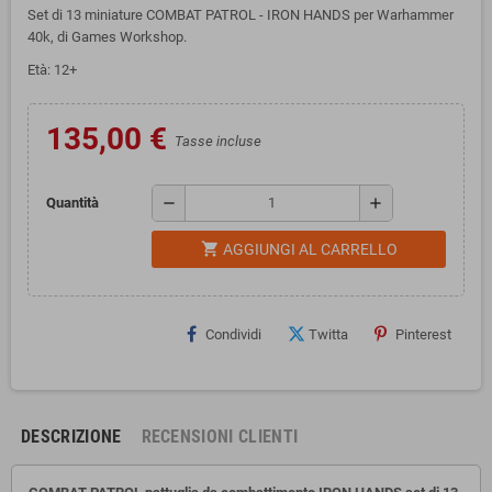
Set di 13 miniature COMBAT PATROL - IRON HANDS per Warhammer
40k, di Games Workshop.
Età: 12+
135,00 €
Tasse incluse
remove
add
Quantità
shopping_cart
AGGIUNGI AL CARRELLO
Condividi
Twitta
Pinterest
DESCRIZIONE
RECENSIONI CLIENTI