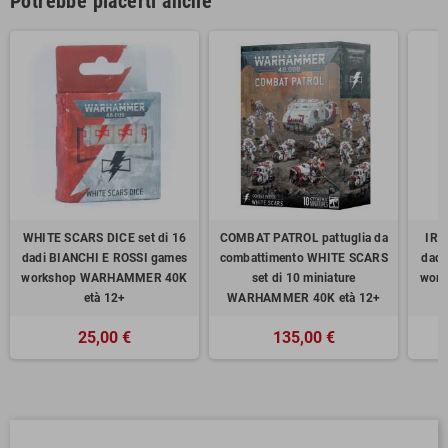
Potrebbe piacerti anche
WHITE SCARS DICE set di 16
COMBAT PATROL pattuglia da
IRO
dadi BIANCHI E ROSSI games
combattimento WHITE SCARS
dadi
workshop WARHAMMER 40K
set di 10 miniature
wor
età 12+
WARHAMMER 40K età 12+
25,00 €
135,00 €