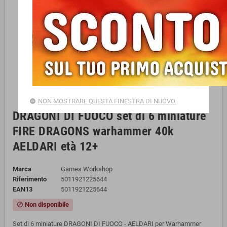
NON MOSTRARE QUESTA FINESTRA DI NUOVO.
DRAGONI DI FUOCO set di 6 miniature
FIRE DRAGONS warhammer 40k
AELDARI età 12+
Marca
Games Workshop
Riferimento
5011921225644
EAN13
5011921225644
Non disponibile
block
Set di 6 miniature DRAGONI DI FUOCO - AELDARI per Warhammer