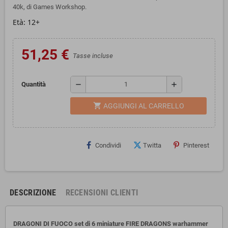
40k, di Games Workshop.
Età: 12+
51,25 €
Tasse incluse
remove
add
Quantità
shopping_cart
AGGIUNGI AL CARRELLO
Condividi
Twitta
Pinterest
DESCRIZIONE
RECENSIONI CLIENTI
DRAGONI DI FUOCO set di 6 miniature FIRE DRAGONS warhammer