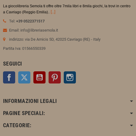
La giocolibreria Semola ti offre oltre 7mila libri e 8mila giochi, la trovi in
centro
.
[...]
a Cavriago (Reggio Emilia).
Tel:
+39 0522371517
Email: info@libreriasemola.it
indirizzo: via De Amicis 5D, 42025 Cavriago (RE) - Italy
Partita Iva: 01566550339
SEGUICI
Facebook
Twitter
YouTube
Pinterest
Instagram
INFORMAZIONI LEGALI
PAGINE SPECIALI:
CATEGORIE: