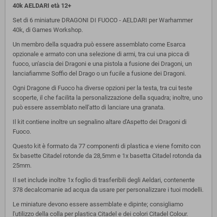
40k AELDARI età 12+
Set di 6 miniature DRAGONI DI FUOCO - AELDARI per Warhammer
40k, di Games Workshop.
Un membro della squadra può essere assemblato come Esarca
opzionale e armato con una selezione di armi, tra cui una picca di
fuoco, un'ascia dei Dragoni e una pistola a fusione dei Dragoni, un
lanciafiamme Soffio del Drago o un fucile a fusione dei Dragoni.
Ogni Dragone di Fuoco ha diverse opzioni per la testa, tra cui teste
scoperte, il che facilita la personalizzazione della squadra; inoltre, uno
può essere assemblato nell'atto di lanciare una granata.
Il kit contiene inoltre un segnalino altare d'Aspetto dei Dragoni di
Fuoco.
Questo kit è formato da 77 componenti di plastica e viene fornito con
5x basette Citadel rotonde da 28,5mm e 1x basetta Citadel rotonda da
25mm.
Il set include inoltre 1x foglio di trasferibili degli Aeldari, contenente
378 decalcomanie ad acqua da usare per personalizzare i tuoi modelli.
Le miniature devono essere assemblate e dipinte; consigliamo
l'utilizzo della colla per plastica Citadel e dei colori Citadel Colour.