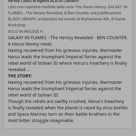
heresy LIBRO in inglese BLACK LIBRARY
Libro con copertina morbida della serie The Horus Heresy: GALAXY IN
FLAMES - The Heresy Revealed, di Ben Counter, una pubblicazione
BLACK LIBRARY, ambientata nel mondo di Warhammer 40k, di Game
Workshop.
SOLO IN INGLESE !!!
GALAXY IN FLAMES - The Heresy Revealed - BEN COUNTER.
A Horus Heresy novel:
Having recovered from his grievous injuries, Warmaster
Horus leads the triumphant Imperial forces against the
rebel world of Isstvan III where Horus's treachery is finally
revealed ...
THE STORY:
Having recovered from his grievous injuries, Warmaster
Horus leads the triumphant Imperial forces against the
rebel world of Isstvan III.
Though the rebels are swiftly crushed, Horus's treachery
is finally revealed when the planet is razed by virus bombs
and Space Marines turn on their battle-brothers in the
most bitter struggle imaginable.