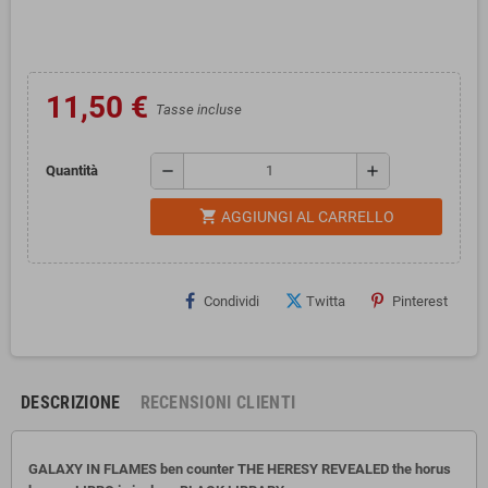
11,50 €
Tasse incluse
remove
add
Quantità
shopping_cart
AGGIUNGI AL CARRELLO
Condividi
Twitta
Pinterest
DESCRIZIONE
RECENSIONI CLIENTI
GALAXY IN FLAMES ben counter THE HERESY REVEALED the horus