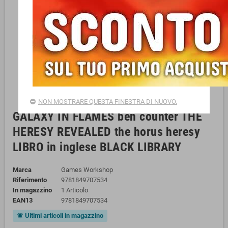
NON MOSTRARE QUESTA FINESTRA DI NUOVO.
GALAXY IN FLAMES ben counter THE
HERESY REVEALED the horus heresy
LIBRO in inglese BLACK LIBRARY
Marca
Games Workshop
Riferimento
9781849707534
In magazzino
1 Articolo
EAN13
9781849707534
Ultimi articoli in magazzino
notifications_active