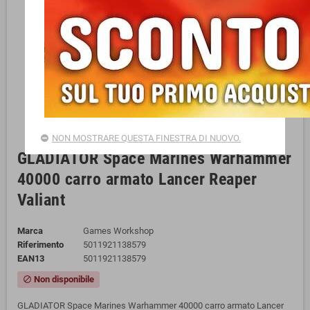
NON MOSTRARE QUESTA FINESTRA DI NUOVO.
GLADIATOR Space Marines Warhammer
40000 carro armato Lancer Reaper
Valiant
Marca
Games Workshop
Riferimento
5011921138579
EAN13
5011921138579
Non disponibile
block
GLADIATOR Space Marines Warhammer 40000 carro armato Lancer