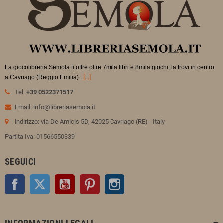
La giocolibreria Semola ti offre oltre 7mila libri e 8mila giochi, la trovi in
centro
.
[...]
a Cavriago (Reggio Emilia).
Tel:
+39 0522371517
Email: info@libreriasemola.it
indirizzo: via De Amicis 5D, 42025 Cavriago (RE) - Italy
Partita Iva: 01566550339
SEGUICI
Facebook
Twitter
YouTube
Pinterest
Instagram
INFORMAZIONI LEGALI