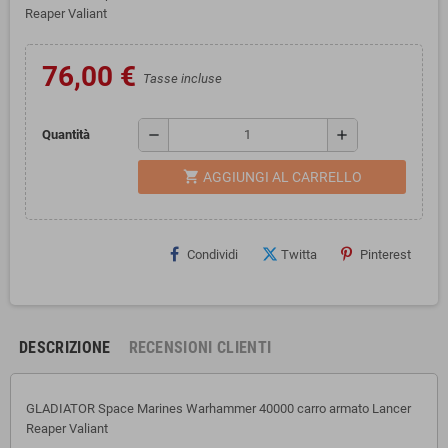
Reaper Valiant
76,00 €
Tasse incluse
remove
add
Quantità
shopping_cart
AGGIUNGI AL CARRELLO
Condividi
Twitta
Pinterest
DESCRIZIONE
RECENSIONI CLIENTI
GLADIATOR Space Marines Warhammer 40000 carro armato Lancer
Reaper Valiant