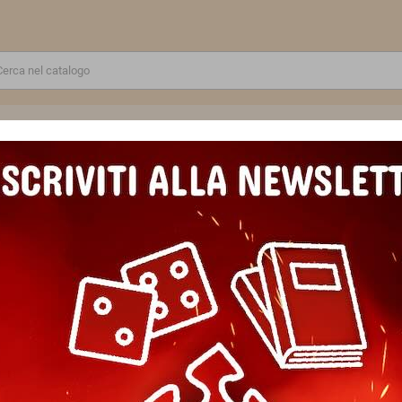
RE
GIOCATTOLI E MODELLINI
PUZZLE E COSTRUZIONI
SCUOLA E TEMPO LIBERO
UARDIE DELL'ALVEARE Tyranid 3 miniature Warhammer 40000
GUARDIE DELL'ALVEARE Tyrani
Marca
Games Workshop
Riferimento
5011921173686
In magazzino
1 Articolo
EAN13
5011921173686