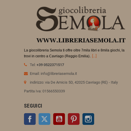
La giocolibreria Semola ti offre oltre 7mila libri e 8mila giochi, la
.
[...]
trovi in
centro a Cavriago (Reggio Emilia).
Tel:
+39 0522371517
Email: info@libreriasemola.it
indirizzo: via De Amicis 5D, 42025 Cavriago (RE) - Italy
Partita Iva: 01566550339
SEGUICI
Facebook
Twitter
YouTube
Pinterest
Instagram