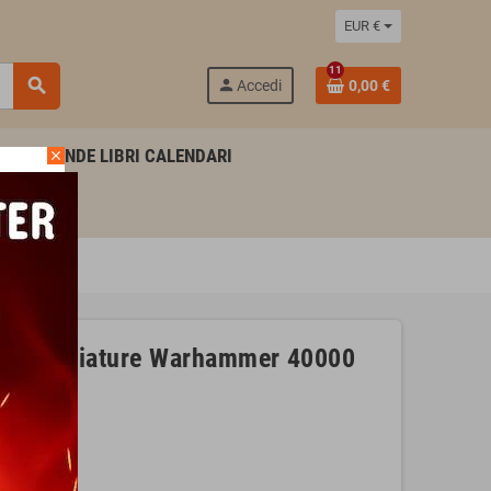
EUR €
11
search
person
Accedi
0,00 €
AGENDE LIBRI CALENDARI
close
d 3 miniature Warhammer 40000