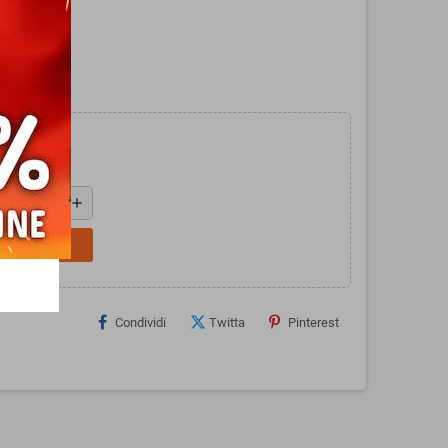
er 40000
add
L CARRELLO
Condividi
Twitta
Pinterest