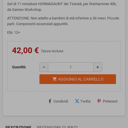
Set di 11 miniature HORMAGAUNT dei Tiranidi, per Warhammer 40k,
da Games Workshop.
ATTENZIONE. Non adatto a bambini di età inferiore a 36 mesi. Piccole
parti. Componenti essenziali appuntiti.
Età: 12+
42,00 €
Tasse incluse
remove
add
Quantità
shopping_cart
AGGIUNGI AL CARRELLO
Condividi
Twitta
Pinterest
DESCRIZIONE
RECENSIONI CLIENTI