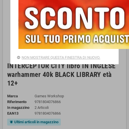
NON MOSTRARE QUESTA FINESTRA DI NUOVO.
INTERCEPTOR CITY libro IN INGLESE
warhammer 40k BLACK LIBRARY età
12+
Marca
Games Workshop
Riferimento
9781804076866
In magazzino
2 Articoli
EAN13
9781804076866
Ultimi articoli in magazzino
notifications_active