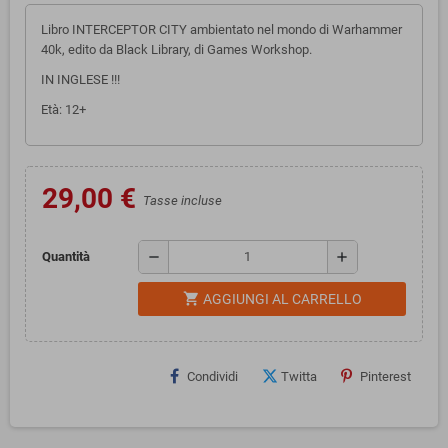
Libro INTERCEPTOR CITY ambientato nel mondo di Warhammer
40k, edito da Black Library, di Games Workshop.
IN INGLESE !!!
Età: 12+
29,00 €
Tasse incluse
remove
add
Quantità
shopping_cart
AGGIUNGI AL CARRELLO
Condividi
Twitta
Pinterest