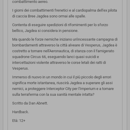
combattimento aereo.
I giorni dei combattimenti frenetici e al cardiopalma dell'ex pilota
di caccia Bree Jagdea sono ormai alle spalle.
Contenta di eseguire spedizioni di rifornimenti per lo sforzo
bellico, Jagdea si considera in pensione.
Ma quando le forze nemiche iniziano un'incessante campagna di
bombardamenti attraverso la città alveare di Vesperus, Jagdea è
costretto a tornare nell'Aeronautica, di stanza con il famigerato
squadrone Circus 66, eseguendo lanci quasi suicidi e
intercettazioni violente attraverso le corse letali dei ratti di
Vesperus.
Immerso di nuovo in un mondo in cui il più piccolo degli errori
significa morte istantanea, riuscirà Jagdea a superare gli assi
nemici, a proteggere Interceptor City per l'Imperium e a tornare
sulla terraferma con la sua sanità mentale intatta?
Scritto da Dan Abnett.
Hardback.
Età: 12+