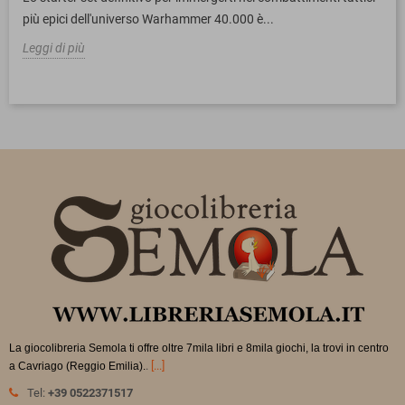
più epici dell'universo Warhammer 40.000 è...
Leggi di più
La giocolibreria Semola ti offre oltre 7mila libri e 8mila giochi, la trovi in
centro
.
[...]
a Cavriago (Reggio Emilia).
Tel:
+39 0522371517