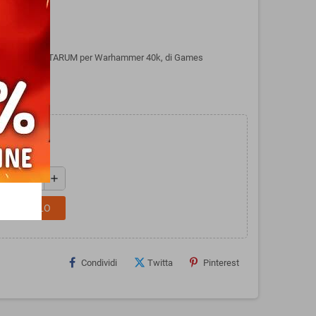
li ASTRA MILITARUM per Warhammer 40k, di Games
add
L CARRELLO
Condividi
Twitta
Pinterest