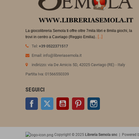
La giocolibreria Semola ti offre oltre 7mila libri e 8mila giochi, la
.
[...]
trovi in
centro a Cavriago (Reggio Emilia).
Tel:
+39 0522371517
Email: info@libreriasemola.it
indirizzo: via De Amicis 5D, 42025 Cavriago (RE) - Italy
Partita Iva: 01566550339
SEGUICI
Facebook
Twitter
YouTube
Pinterest
Instagram
Copyright © 2025
Libreria Semola snc
| Powered 