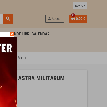
EUR €
11
search
person
Accedi
0,00 €
AGENDE LIBRI CALENDARI
close
CITADEL età 12+
niatura ASTRA MILITARUM
2+