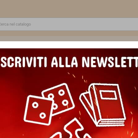
RE
GIOCATTOLI E MODELLINI
PUZZLE E COSTRUZIONI
SCUOLA E TEMPO LIBERO
EMAN RUSS BATTLE TANK miniatura ASTRA MILITARUM warhammer 40k 
LEMAN RUSS BATTLE TANK mi
warhammer 40k CITADEL età 1
Marca
Games Workshop
Riferimento
5011921194575
In magazzino
1 Articolo