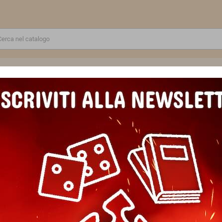
RE
GIOCATTOLI E MODELLINI
PUZZLE E COSTRUZIONI
SCUOLA E TEMPO LIBERO
HYKHIS miniatura AELDARI warhammer 40k PHOENIX LORD età 12+
LHYKHIS miniatura AELDARI 
12+
Marca
Games Workshop
Riferimento
5011921225637
EAN13
5011921225637