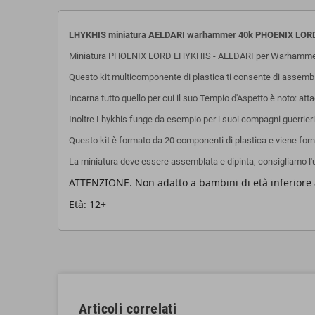
LHYKHIS miniatura AELDARI warhammer 40k PHOENIX LORD
Miniatura PHOENIX LORD LHYKHIS - AELDARI per Warhammer
Questo kit multicomponente di plastica ti consente di assembla
Incarna tutto quello per cui il suo Tempio d'Aspetto è noto: att
Inoltre Lhykhis funge da esempio per i suoi compagni guerrieri,
Questo kit è formato da 20 componenti di plastica e viene for
La miniatura deve essere assemblata e dipinta; consigliamo l'util
ATTENZIONE. Non adatto a bambini di età inferiore a
Età: 12+
Articoli correlati