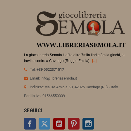
La giocolibreria Semola ti offre oltre 7mila libri e 8mila giochi, la
.
[...]
trovi in
centro a Cavriago (Reggio Emilia).
Tel:
+39 0522371517
Email: info@libreriasemola.it
indirizzo: via De Amicis 5D, 42025 Cavriago (RE) - Italy
Partita Iva: 01566550339
SEGUICI
Facebook
Twitter
YouTube
Pinterest
Instagram