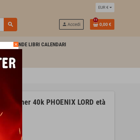
EUR €
11
search
person
Accedi
0,00 €
AGENDE LIBRI CALENDARI
close
warhammer 40k PHOENIX LORD età