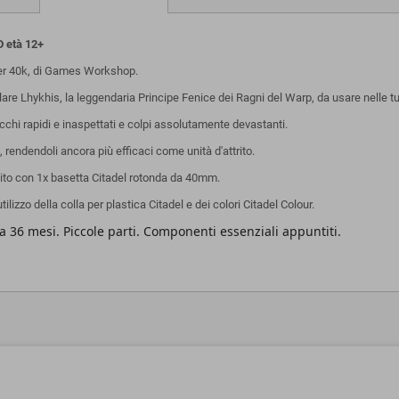
 età 12+
 40k, di Games Workshop.
re Lhykhis, la leggendaria Principe Fenice dei Ragni del Warp, da usare nelle t
acchi rapidi e inaspettati e colpi assolutamente devastanti.
 rendendoli ancora più efficaci come unità d'attrito.
nito con 1x basetta Citadel rotonda da 40mm.
izzo della colla per plastica Citadel e dei colori Citadel Colour.
 36 mesi. Piccole parti. Componenti essenziali appuntiti.