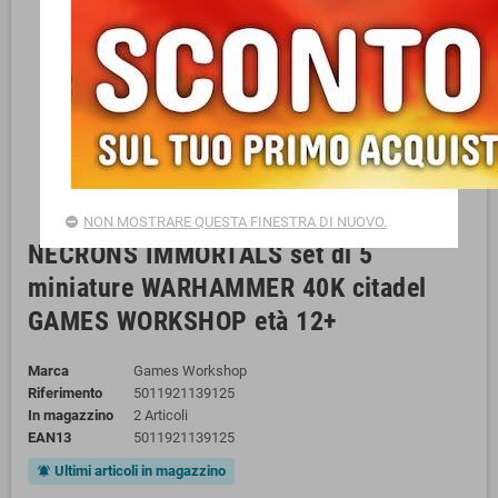
NON MOSTRARE QUESTA FINESTRA DI NUOVO.
NECRONS IMMORTALS set di 5
miniature WARHAMMER 40K citadel
GAMES WORKSHOP età 12+
Marca
Games Workshop
Riferimento
5011921139125
In magazzino
2 Articoli
EAN13
5011921139125
Ultimi articoli in magazzino
notifications_active