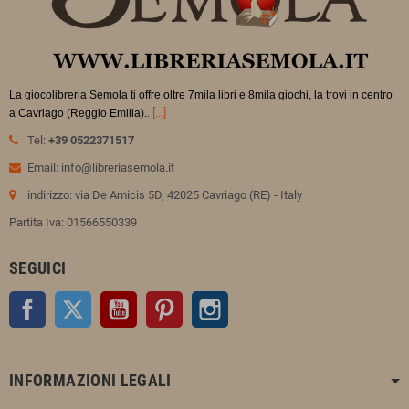
La giocolibreria Semola ti offre oltre 7mila libri e 8mila giochi, la trovi in
centro
.
[...]
a Cavriago (Reggio Emilia).
Tel:
+39 0522371517
Email: info@libreriasemola.it
indirizzo: via De Amicis 5D, 42025 Cavriago (RE) - Italy
Partita Iva: 01566550339
SEGUICI
Facebook
Twitter
YouTube
Pinterest
Instagram
INFORMAZIONI LEGALI