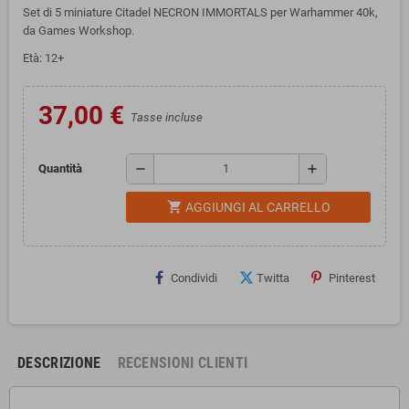
Set di 5 miniature Citadel NECRON IMMORTALS per Warhammer 40k,
da Games Workshop.
Età: 12+
37,00 €
Tasse incluse
remove
add
Quantità
shopping_cart
AGGIUNGI AL CARRELLO
Condividi
Twitta
Pinterest
DESCRIZIONE
RECENSIONI CLIENTI