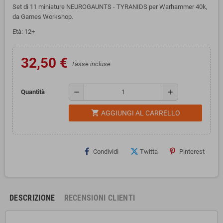
Set di 11 miniature NEUROGAUNTS - TYRANIDS per Warhammer 40k,
da Games Workshop.
Età: 12+
32,50 €
Tasse incluse
remove
add
Quantità
shopping_cart
AGGIUNGI AL CARRELLO
Condividi
Twitta
Pinterest
DESCRIZIONE
RECENSIONI CLIENTI