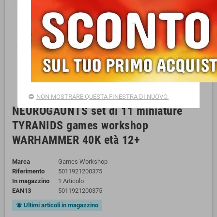
NON MOSTRARE QUESTA FINESTRA DI NUOVO.
NEUROGAUNTS set di 11 miniature
TYRANIDS games workshop
WARHAMMER 40K età 12+
Marca
Games Workshop
Riferimento
5011921200375
In magazzino
1 Articolo
EAN13
5011921200375
Ultimi articoli in magazzino
notifications_active