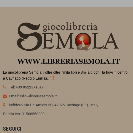
La giocolibreria Semola ti offre oltre 7mila libri e 8mila giochi, la trovi in
centro
.
[...]
a Cavriago (Reggio Emilia).
Tel:
+39 0522371517
Email: info@libreriasemola.it
indirizzo: via De Amicis 5D, 42025 Cavriago (RE) - Italy
Partita Iva: 01566550339
SEGUICI