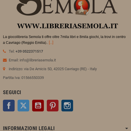
La giocolibreria Semola ti offre oltre 7mila libri e 8mila giochi, la trovi in
centro
.
[...]
a Cavriago (Reggio Emilia).
Tel:
+39 0522371517
Email: info@libreriasemola.it
indirizzo: via De Amicis 5D, 42025 Cavriago (RE) - Italy
Partita Iva: 01566550339
SEGUICI
Facebook
Twitter
YouTube
Pinterest
Instagram
INFORMAZIONI LEGALI