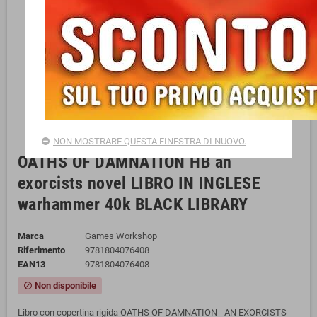
NON MOSTRARE QUESTA FINESTRA DI NUOVO.
OATHS OF DAMNATION HB an
exorcists novel LIBRO IN INGLESE
warhammer 40k BLACK LIBRARY
Marca
Games Workshop
Riferimento
9781804076408
EAN13
9781804076408
Non disponibile
block
Libro con copertina rigida OATHS OF DAMNATION - AN EXORCISTS