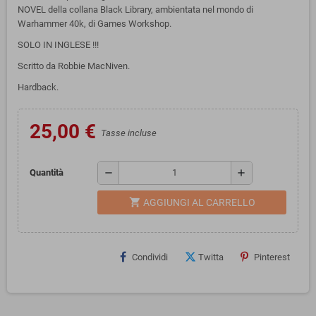
NOVEL della collana Black Library, ambientata nel mondo di
Warhammer 40k, di Games Workshop.
SOLO IN INGLESE !!!
Scritto da Robbie MacNiven.
Hardback.
25,00 €
Tasse incluse
remove
add
Quantità
shopping_cart
AGGIUNGI AL CARRELLO
Condividi
Twitta
Pinterest