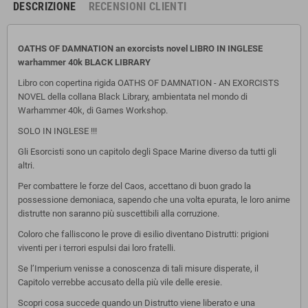
DESCRIZIONE
RECENSIONI CLIENTI
OATHS OF DAMNATION an exorcists novel LIBRO IN INGLESE
warhammer 40k BLACK LIBRARY
Libro con copertina rigida OATHS OF DAMNATION - AN EXORCISTS
NOVEL della collana Black Library, ambientata nel mondo di
Warhammer 40k, di Games Workshop.
SOLO IN INGLESE !!!
Gli Esorcisti sono un capitolo degli Space Marine diverso da tutti gli
altri.
Per combattere le forze del Caos, accettano di buon grado la
possessione demoniaca, sapendo che una volta epurata, le loro anime
distrutte non saranno più suscettibili alla corruzione.
Coloro che falliscono le prove di esilio diventano Distrutti: prigioni
viventi per i terrori espulsi dai loro fratelli.
Se l
’Imperium venisse a conoscenza di
tali misure disperate, il
Capitolo verrebbe accusato della più vile delle eresie.
Scopri cosa succede quando un Distrutto viene liberato e una