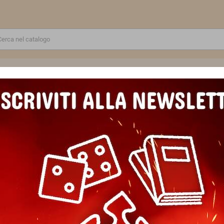
RE
GIOCATTOLI E MODELLINI
PUZZLE E COSTRUZIONI
SCUOLA E TEMPO LIBERO
RKI RAZZALTATORI STORMBOYZ Warhammer 40k Games Workshop 5 mi
ORKI RAZZALTATORI STORMBO
Workshop 5 miniature
Marca
Games Workshop
Riferimento
5011921157013
EAN13
5011921157013