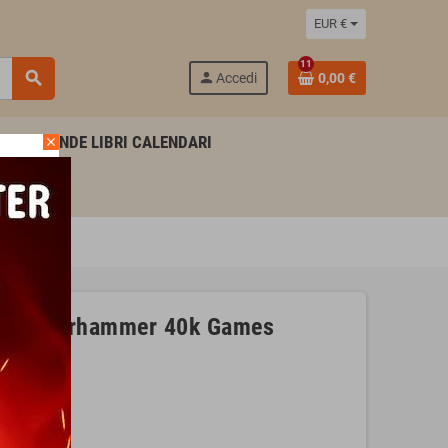
EUR €
11
search
person
Accedi
0,00 €
AGENDE LIBRI CALENDARI
close
niature
YZ Warhammer 40k Games