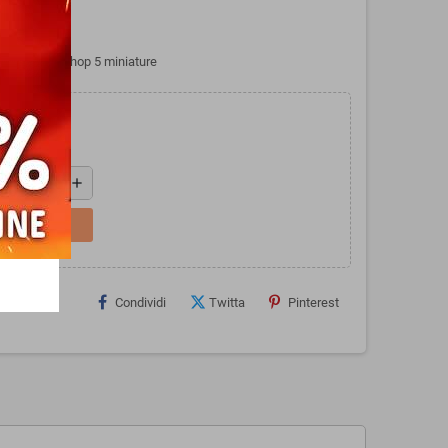
es Workshop 5 miniature
add
L CARRELLO
Condividi
Twitta
Pinterest