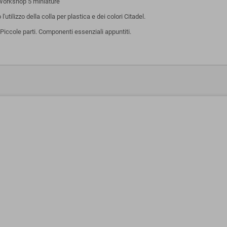
rkshop 5 miniature
tilizzo della colla per plastica e dei colori Citadel.
iccole parti. Componenti essenziali appuntiti.