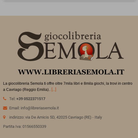
La giocolibreria Semola ti offre oltre 7mila libri e 8mila giochi, la trovi in
centro
.
[...]
a Cavriago (Reggio Emilia).
Tel:
+39 0522371517
Email: info@libreriasemola.it
indirizzo: via De Amicis 5D, 42025 Cavriago (RE) - Italy
Partita Iva: 01566550339