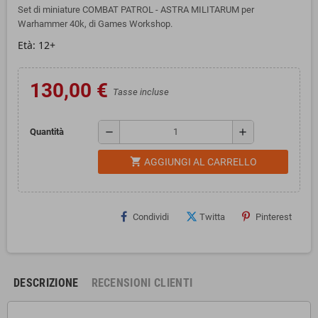
Set di miniature COMBAT PATROL - ASTRA MILITARUM per
Warhammer 40k, di Games Workshop.
Età: 12+
130,00 €
Tasse incluse
remove
add
Quantità
shopping_cart
AGGIUNGI AL CARRELLO
Condividi
Twitta
Pinterest
DESCRIZIONE
RECENSIONI CLIENTI