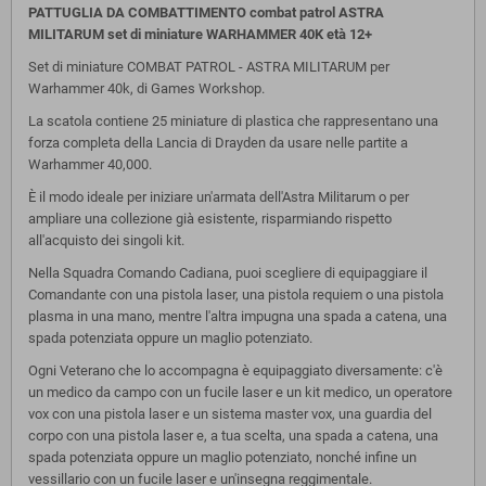
PATTUGLIA DA COMBATTIMENTO combat patrol ASTRA
MILITARUM set di miniature WARHAMMER 40K età 12+
Set di miniature COMBAT PATROL - ASTRA MILITARUM per
Warhammer 40k, di Games Workshop.
La scatola contiene 25 miniature di plastica che rappresentano una
forza completa della Lancia di Drayden da usare nelle partite a
Warhammer 40,000.
È il modo ideale per iniziare un'armata dell'Astra Militarum o per
ampliare una collezione già esistente, risparmiando rispetto
all'acquisto dei singoli kit.
Nella Squadra Comando Cadiana, puoi scegliere di equipaggiare il
Comandante con una pistola laser, una pistola requiem o una pistola
plasma in una mano, mentre l'altra impugna una spada a catena, una
spada potenziata oppure un maglio potenziato.
Ogni Veterano che lo accompagna è equipaggiato diversamente: c'è
un medico da campo con un fucile laser e un kit medico, un operatore
vox con una pistola laser e un sistema master vox, una guardia del
corpo con una pistola laser e, a tua scelta, una spada a catena, una
spada potenziata oppure un maglio potenziato, nonché infine un
vessillario con un fucile laser e un'insegna reggimentale.