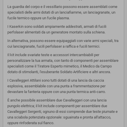
La guardia del corpo e il vessillario possono essere assemblati come
specialisti delle armi dotati di un lanciafiamme, un lanciagranate, un
fucile termico oppure un fucile plasma.
I Kaserkin sono soldati ampiamente addestrati, armati di fucili
perfolaser alimentati da un generatore montato sulla schiena.
In alternativa, possono essere equipaggiati con varie armi speciali, tra
cui lanciagranate, fucili perfolaser a raffica e fucili termici.
Il kit include svariate teste e accessori intercambiabili per
personalizzare la tua armata, con tanto di componenti per assemblare
specialisti come il Tiratore Esperto mimetico, il Medico da Campo
dotato di stimolanti, l'esuberante Soldato Artificiere e altri ancora.
I Cavalleggeri Attilani sono tutti dotati di una lancia da caccia
esplosiva, assemblabile con una punta a frammentazione per
devastare la fanteria oppure con una punta termica anti-carro.
È anche possibile assemblare due Cavalleggeri con una lancia
pungolo elettrica; il kit include componenti per assemblare due
Cavalleggeri Sergenti, ognuno di essi comprende due teste piumate e
una sciabola potenziata opzionale: sguainata e pronta all'attacco,
oppure rinfoderata sul fianco.