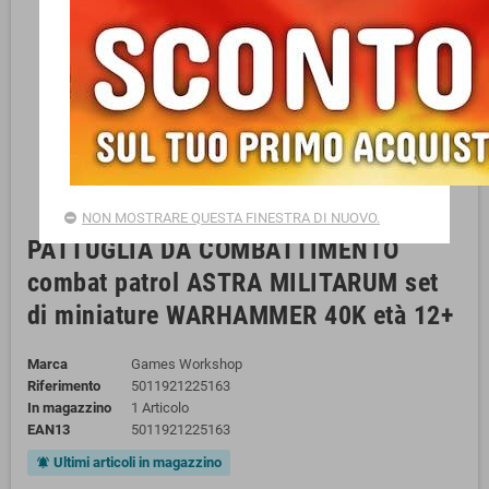
NON MOSTRARE QUESTA FINESTRA DI NUOVO.
PATTUGLIA DA COMBATTIMENTO
combat patrol ASTRA MILITARUM set
di miniature WARHAMMER 40K età 12+
Marca
Games Workshop
Riferimento
5011921225163
In magazzino
1 Articolo
EAN13
5011921225163
Ultimi articoli in magazzino
notifications_active