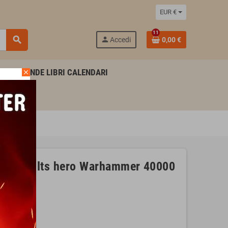
EUR €
11
search
person
Accedi
0,00 €
AGENDE LIBRI CALENDARI
close
ler Cults hero Warhammer 40000