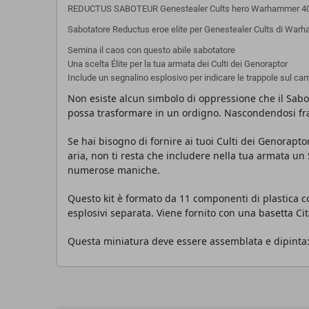
REDUCTUS SABOTEUR Genestealer Cults hero Warhammer 4
Sabotatore Reductus eroe elite per Genestealer Cults di War
Semina il caos con questo abile sabotatore
Una scelta Élite per la tua armata dei Culti dei Genoraptor
Include un segnalino esplosivo per indicare le trappole sul c
Non esiste alcun simbolo di oppressione che il Sabo
possa trasformare in un ordigno. Nascondendosi fra l
Se hai bisogno di fornire ai tuoi Culti dei Genorap
aria, non ti resta che includere nella tua armata u
numerose maniche.
Questo kit è formato da 11 componenti di plastica c
esplosivi separata. Viene fornito con una basetta 
Questa miniatura deve essere assemblata e dipinta: co