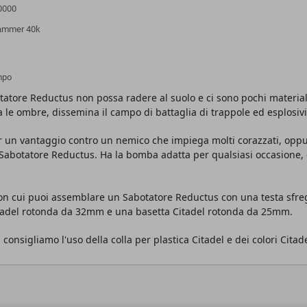
0000
hammer 40k
ampo
tatore Reductus non possa radere al suolo e ci sono pochi material
e ombre, dissemina il campo di battaglia di trappole ed esplosivi l
tor un vantaggio contro un nemico che impiega molti corazzati, opp
n Sabotatore Reductus. Ha la bomba adatta per qualsiasi occasione,
on cui puoi assemblare un Sabotatore Reductus con una testa sfregia
Citadel rotonda da 32mm e una basetta Citadel rotonda da 25mm.
nsigliamo l'uso della colla per plastica Citadel e dei colori Citade