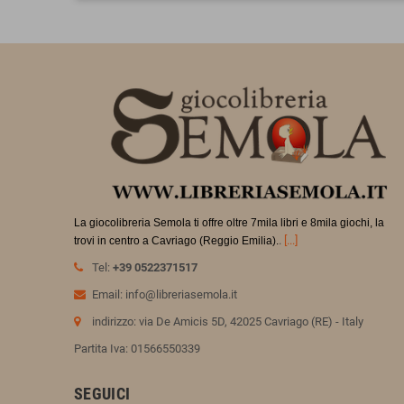
La giocolibreria Semola ti offre oltre 7mila libri e 8mila giochi, la
.
[...]
trovi in
centro a Cavriago (Reggio Emilia).
Tel:
+39 0522371517
Email: info@libreriasemola.it
indirizzo: via De Amicis 5D, 42025 Cavriago (RE) - Italy
Partita Iva: 01566550339
SEGUICI