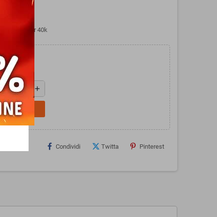
mmer 40000
 di Warhammer 40k
add
L CARRELLO
Condividi
Twitta
Pinterest