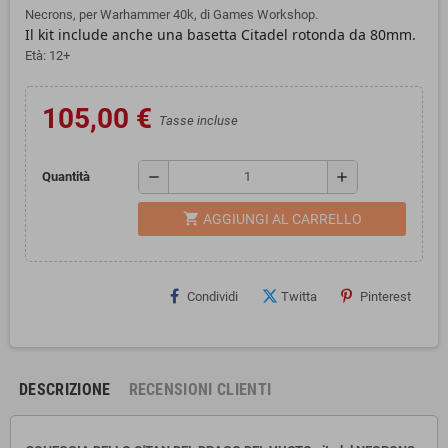
Necrons, per Warhammer 40k, di Games Workshop.
Il kit include anche una basetta Citadel rotonda da 80mm.
Età: 12+
105,00 €
Tasse incluse
remove
add
Quantità
shopping_cart
AGGIUNGI AL CARRELLO
Condividi
Twitta
Pinterest
DESCRIZIONE
RECENSIONI CLIENTI