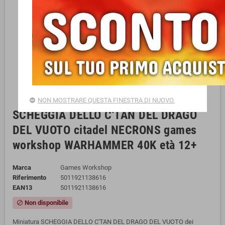
NON MOSTRARE QUESTA FINESTRA DI NUOVO.
SCHEGGIA DELLO C'TAN DEL DRAGO
DEL VUOTO citadel NECRONS games
workshop WARHAMMER 40K età 12+
Marca
Games Workshop
Riferimento
5011921138616
EAN13
5011921138616
Non disponibile
block
Miniatura SCHEGGIA DELLO C'TAN DEL DRAGO DEL VUOTO dei