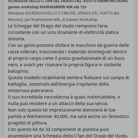
SCHEGGIA DELLO C'TAN DEL DRAGO DEL VUOTO citadel NECRONS
games workshop WARHAMMER 40K età 12+
Miniatura SCHEGGIA DELLO C'TAN DEL DRAGO DEL VUOTO dei
Necrons, per Warhammer 40k, di Games Workshop.
Le Schegge del Drago del Vuoto riempiono l'aria
circostante con un urlo straziante di elettricità statica
distorta.
Con un gesto possono disfare le macchine da guerra delle
razze inferiori, trascinando i materiali disintegrati dentro
al proprio corpo come il pozzo gravitazionale di un buco
nero, e usarli per risanare la propria figura in costante
baluginio.
Questo modello strabiliante sembra fluttuare sul campo di
battaglia, sostenuto dall'energia crepitante della
misteriosa pietranera.
Il suo incredibile necroderma è quasi indistruttibile, e
nulla può resistere a un attacco della sua lancia.
Non solo questo kit impressionante dominerà le tue
partite a Warhammer 40,000, ma sarà anche un fantastico
progetto di pittura.
Con questo kit da 33 componenti di plastica puoi
assemblare una Scheggia dello C'tan del Drago del Vuoto.