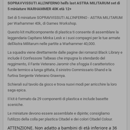
SOPRAVVISSUTI ALL'INFERNO hell's last ASTRA MILITARUM set di
5 miniature WARHAMMER 40K età 12+
Set di 5 miniature SOPRAVVISSUTI ALL'INFERNO - ASTRA MILITARUM
per Warhammer 40k, di Games Workshop.
Questo kit multicomponente di plastica ti consente di assemblare la
leggendaria Capitano Minka Lesk e i suoi compagni per le tue armate
dell'Astra Militarum nelle partite a Warhammer 40,000.
La squadra viene direttamente dalle pagine dei romanzi Black Library e
include il Confessore Talbeas che impugna lo stendardo del
reggimento, il Fante Veterano Jaromir che sfoggia il caratteristico
fucile termico a lunga gittata, il sinistro Commissario Shand e la
furtiva Sergente Veterano Grawnya.
Schierali sul tavolo da gioco e trova nuovi modi per arricchire la loro
saga epica.
Il kit è formato da 29 componenti di plastica e include basette
sceniche.
Le miniature devono essere assemblate e dipinte; consigliamo
l'utilizzo della colla per plastica Citadel e dei colori Citadel Colour.
ATTENZIONE. Non adatto a bambini di età inferiore a 36