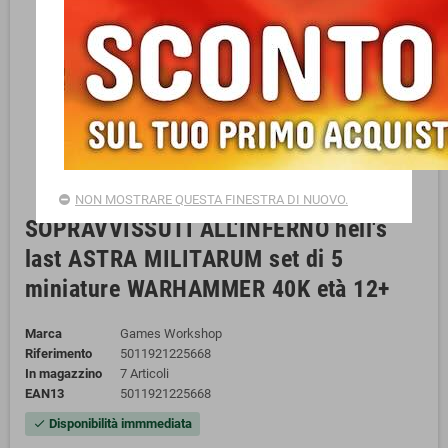
NON MOSTRARE QUESTA FINESTRA DI NUOVO.
SOPRAVVISSUTI ALL'INFERNO hell's
last ASTRA MILITARUM set di 5
miniature WARHAMMER 40K età 12+
Marca
Games Workshop
Riferimento
5011921225668
In magazzino
7 Articoli
EAN13
5011921225668
Disponibilità immmediata
check