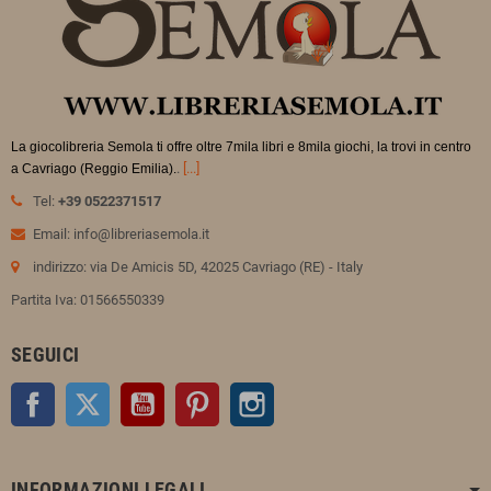
La giocolibreria Semola ti offre oltre 7mila libri e 8mila giochi, la trovi in
centro
.
[...]
a Cavriago (Reggio Emilia).
Tel:
+39 0522371517
Email: info@libreriasemola.it
indirizzo: via De Amicis 5D, 42025 Cavriago (RE) - Italy
Partita Iva: 01566550339
SEGUICI
Facebook
Twitter
YouTube
Pinterest
Instagram
INFORMAZIONI LEGALI