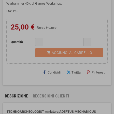
Warhammer 40k, di Games Workshop.
Età: 12+
25,00 €
Tasse incluse
remove
add
Quantità
shopping_cart
AGGIUNGI AL CARRELLO
Condividi
Twitta
Pinterest
DESCRIZIONE
RECENSIONI CLIENTI
TECHNOARCHEOLOGIST miniatura ADEPTUS MECHANICUS