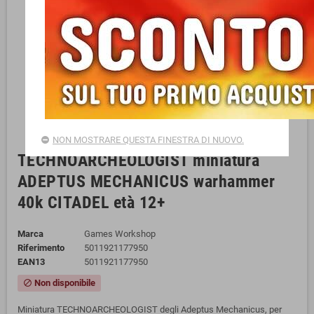
NON MOSTRARE QUESTA FINESTRA DI NUOVO.
TECHNOARCHEOLOGIST miniatura
ADEPTUS MECHANICUS warhammer
40k CITADEL età 12+
Marca
Games Workshop
Riferimento
5011921177950
EAN13
5011921177950
Non disponibile
block
Miniatura TECHNOARCHEOLOGIST degli Adeptus Mechanicus, per