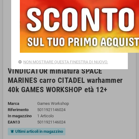
NON MOSTRARE QUESTA FINESTRA DI NUOVO.
VINDICATOR miniatura SPACE
MARINES carro CITADEL warhammer
40k GAMES WORKSHOP età 12+
Marca
Games Workshop
Riferimento
5011921146024
In magazzino
1 Articolo
EAN13
5011921146024
Ultimi articoli in magazzino
notifications_active