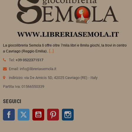
La giocolibreria Semola ti offre oltre 7mila libri e 8mila giochi, la trovi in
centro
.
[...]
a Cavriago (Reggio Emilia).
Tel:
+39 0522371517
Email: info@libreriasemola.it
indirizzo: via De Amicis 5D, 42025 Cavriago (RE) - Italy
Partita Iva: 01566550339
SEGUICI
Facebook
Twitter
YouTube
Pinterest
Instagram