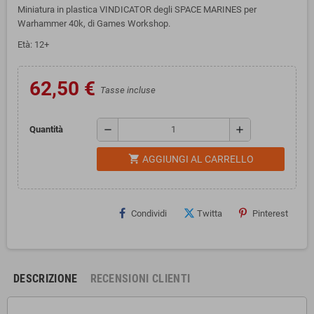
Miniatura in plastica VINDICATOR degli SPACE MARINES per
Warhammer 40k, di Games Workshop.
Età: 12+
62,50 €
Tasse incluse
remove
add
Quantità
shopping_cart
AGGIUNGI AL CARRELLO
Condividi
Twitta
Pinterest
DESCRIZIONE
RECENSIONI CLIENTI