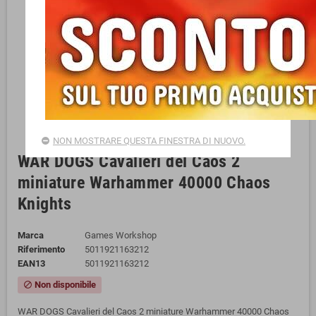
NON MOSTRARE QUESTA FINESTRA DI NUOVO.
WAR DOGS Cavalieri del Caos 2
miniature Warhammer 40000 Chaos
Knights
Marca
Games Workshop
Riferimento
5011921163212
EAN13
5011921163212
Non disponibile
block
WAR DOGS Cavalieri del Caos 2 miniature Warhammer 40000 Chaos