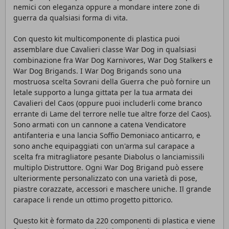
nemici con eleganza oppure a mondare intere zone di
guerra da qualsiasi forma di vita.
Con questo kit multicomponente di plastica puoi
assemblare due Cavalieri classe War Dog in qualsiasi
combinazione fra War Dog Karnivores, War Dog Stalkers e
War Dog Brigands. I War Dog Brigands sono una
mostruosa scelta Sovrani della Guerra che può fornire un
letale supporto a lunga gittata per la tua armata dei
Cavalieri del Caos (oppure puoi includerli come branco
errante di Lame del terrore nelle tue altre forze del Caos).
Sono armati con un cannone a catena Vendicatore
antifanteria e una lancia Soffio Demoniaco anticarro, e
sono anche equipaggiati con un'arma sul carapace a
scelta fra mitragliatore pesante Diabolus o lanciamissili
multiplo Distruttore. Ogni War Dog Brigand può essere
ulteriormente personalizzato con una varietà di pose,
piastre corazzate, accessori e maschere uniche. Il grande
carapace li rende un ottimo progetto pittorico.
Questo kit è formato da 220 componenti di plastica e viene