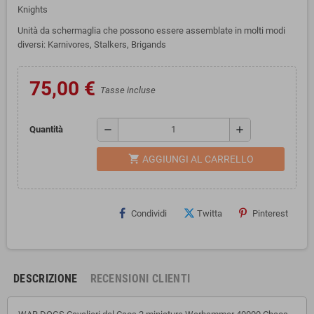
Knights
Unità da schermaglia che possono essere assemblate in molti modi
diversi: Karnivores, Stalkers, Brigands
75,00 €
Tasse incluse
remove
add
Quantità
shopping_cart
AGGIUNGI AL CARRELLO
Condividi
Twitta
Pinterest
DESCRIZIONE
RECENSIONI CLIENTI