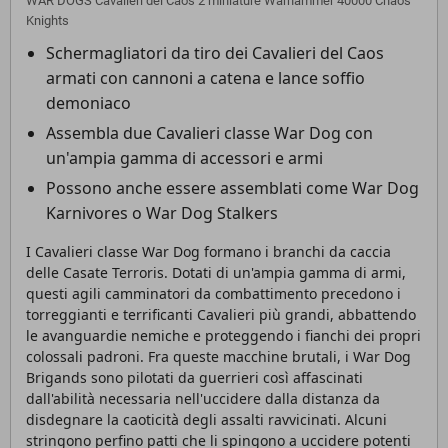
WAR DOGS Cavalieri del Caos 2 miniature Warhammer 40000 Chaos
Knights
Schermagliatori da tiro dei Cavalieri del Caos
armati con cannoni a catena e lance soffio
demoniaco
Assembla due Cavalieri classe War Dog con
un'ampia gamma di accessori e armi
Possono anche essere assemblati come War Dog
Karnivores o War Dog Stalkers
I Cavalieri classe War Dog formano i branchi da caccia
delle Casate Terroris. Dotati di un'ampia gamma di armi,
questi agili camminatori da combattimento precedono i
torreggianti e terrificanti Cavalieri più grandi, abbattendo
le avanguardie nemiche e proteggendo i fianchi dei propri
colossali padroni. Fra queste macchine brutali, i War Dog
Brigands sono pilotati da guerrieri così affascinati
dall'abilità necessaria nell'uccidere dalla distanza da
disdegnare la caoticità degli assalti ravvicinati. Alcuni
stringono perfino patti che li spingono a uccidere potenti