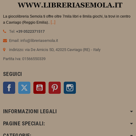
La giocolibreria Semola ti offre oltre 7mila libri e 8mila giochi, la trovi in
centro
.
[...]
a Cavriago (Reggio Emilia).
Tel:
+39 0522371517
Email: info@libreriasemola.it
indirizzo: via De Amicis 5D, 42025 Cavriago (RE) - Italy
Partita Iva: 01566550339
SEGUICI
Facebook
Twitter
YouTube
Pinterest
Instagram
INFORMAZIONI LEGALI
PAGINE SPECIALI:
CATEGORIE: