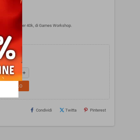
 per Warhammer 40k, di Games Workshop.
add
L CARRELLO
Condividi
Twitta
Pinterest