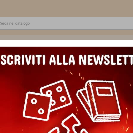
RE
GIOCATTOLI E MODELLINI
PUZZLE E COSTRUZIONI
SCUOLA E TEMPO LIBERO
RBIKERS set di 3 miniature ORKS warhammer 40k CITADEL età 12+
WARBIKERS set di 3 miniatur
12+
Marca
Games Workshop
Riferimento
5011921157020
In magazzino
1 Articolo