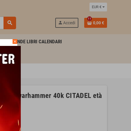
EUR €
11
search
person
Accedi
0,00 €
AGENDE LIBRI CALENDARI
close
e ORKS warhammer 40k CITADEL età