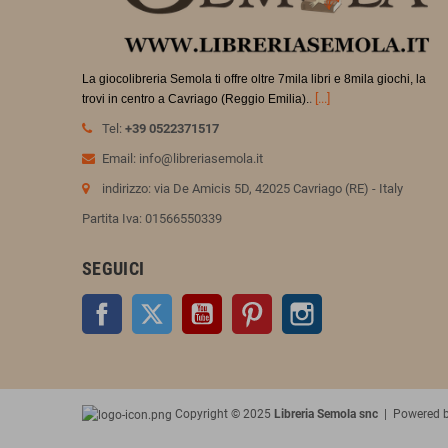
La giocolibreria Semola ti offre oltre 7mila libri e 8mila giochi, la
.
[...]
trovi in
centro a Cavriago (Reggio Emilia).
Tel:
+39 0522371517
Email: info@libreriasemola.it
indirizzo: via De Amicis 5D, 42025 Cavriago (RE) - Italy
Partita Iva: 01566550339
SEGUICI
Facebook
Twitter
YouTube
Pinterest
Instagram
Copyright © 2025
Libreria Semola snc
| Powered 