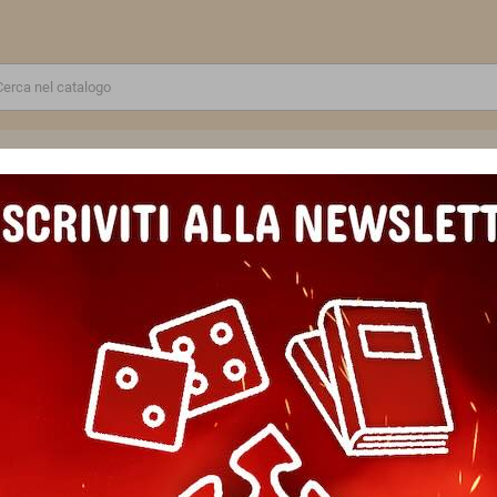
RE
GIOCATTOLI E MODELLINI
PUZZLE E COSTRUZIONI
SCUOLA E TEMPO LIBERO
CITIES OF SIGMAR carte delle pergamene da guerra CITTA' DI SIGMA
CITIES OF SIGMAR carte delle 
SIGMAR mazzo IN ITALIANO w
Marca
Games Workshop
Riferimento
5011921216451
In magazzino
1 Articolo