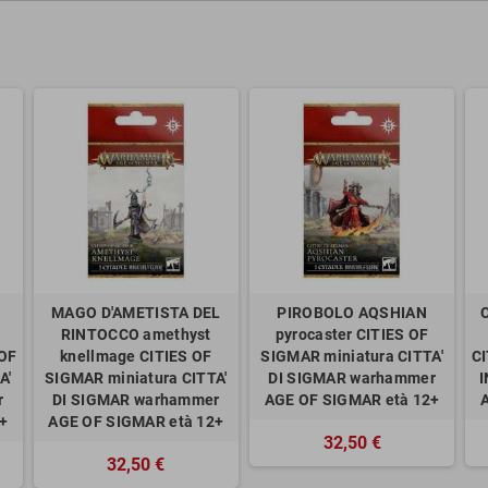
MAGO D'AMETISTA DEL
PIROBOLO AQSHIAN
RINTOCCO amethyst
pyrocaster CITIES OF
 OF
knellmage CITIES OF
SIGMAR miniatura CITTA'
CI
A'
SIGMAR miniatura CITTA'
DI SIGMAR warhammer
I
r
DI SIGMAR warhammer
AGE OF SIGMAR età 12+
+
AGE OF SIGMAR età 12+
32,50 €
32,50 €