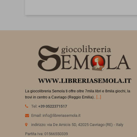
La giocolibreria Semola ti offre oltre 7mila libri e 8mila giochi, la
.
[...]
trovi in
centro a Cavriago (Reggio Emilia).
Tel:
+39 0522371517
Email: info@libreriasemola.it
indirizzo: via De Amicis 5D, 42025 Cavriago (RE) - Italy
Partita Iva: 01566550339