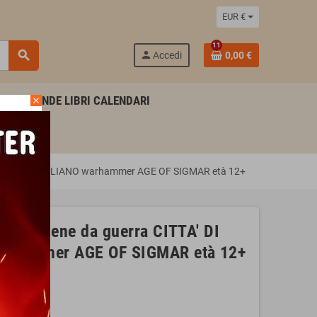
EUR €
11
search
person
Accedi
0,00 €
AGENDE LIBRI CALENDARI
close
R mazzo IN ITALIANO warhammer AGE OF SIGMAR età 12+
pergamene da guerra CITTA' DI
arhammer AGE OF SIGMAR età 12+