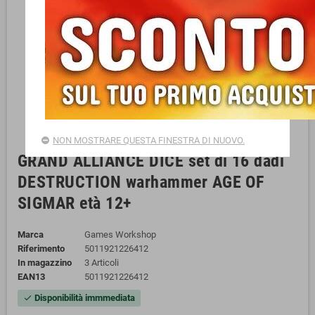
NON MOSTRARE QUESTA FINESTRA DI NUOVO.
GRAND ALLIANCE DICE set di 16 dadi
DESTRUCTION warhammer AGE OF
SIGMAR età 12+
Marca
Games Workshop
Riferimento
5011921226412
In magazzino
3 Articoli
EAN13
5011921226412
Disponibilità immmediata
check