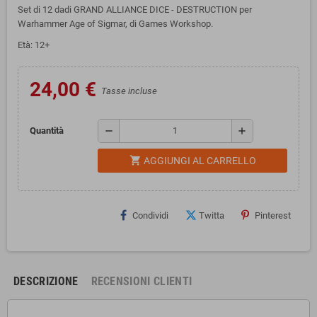
Set di 12 dadi GRAND ALLIANCE DICE - DESTRUCTION per
Warhammer Age of Sigmar, di Games Workshop.
E
tà: 12+
24,00 €
Tasse incluse
remove
add
Quantità
shopping_cart
AGGIUNGI AL CARRELLO
Condividi
Twitta
Pinterest
DESCRIZIONE
RECENSIONI CLIENTI