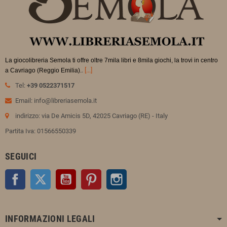
La giocolibreria Semola ti offre oltre 7mila libri e 8mila giochi, la trovi in
centro
.
[...]
a Cavriago (Reggio Emilia).
Tel:
+39 0522371517
Email: info@libreriasemola.it
indirizzo: via De Amicis 5D, 42025 Cavriago (RE) - Italy
Partita Iva: 01566550339
SEGUICI
Facebook
Twitter
YouTube
Pinterest
Instagram
INFORMAZIONI LEGALI