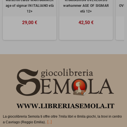
age of sigmar IN ITALIANO età
warhammer AGE OF SIGMAR
OVE
12+
età 12+
29,00 €
42,50 €
La giocolibreria Semola ti offre oltre 7mila libri e 8mila giochi, la trovi in
centro
.
[...]
a Cavriago (Reggio Emilia).