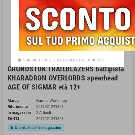
NON MOSTRARE QUESTA FINESTRA DI NUOVO.
GRUNDSTOK TRAILBLAZERS battipista
KHARADRON OVERLORDS spearhead
AGE OF SIGMAR età 12+
Marca
Games Workshop
Riferimento
5011921241361
In magazzino
2 Articoli
EAN13
5011921241361
Ultimi articoli in magazzino
notifications_active