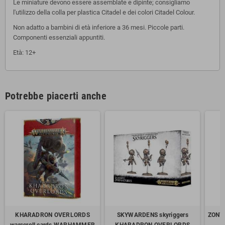
Le miniature devono essere assemblate e dipinte; consigliamo
l'utilizzo della colla per plastica Citadel e dei colori Citadel Colour.
Non adatto a bambini di età inferiore a 36 mesi. Piccole parti.
Componenti essenziali appuntiti.
Età: 12+
Potrebbe piacerti anche
KHARADRON OVERLORDS
SKYWARDENS skyriggers
ZONTA
warscroll cards WARHAMMER
KHARADRON OVERLORDS
m