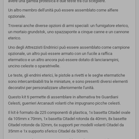
avere una gamba protesica e due teste tra cui scegliere.
Un altro membro dell'unità può essere assemblato come alfiere
opzionale.
Troverai anche diverse opzioni di armi speciali: un fumigatore eterico,
un mortaio grundstok, uno spazzaponte a cinque canne e un cannone
eterico.
Uno degli Attrezzisti Endrinici può essere assemblato come campione
opzionale, un altro può essere armato con un fucile a raffica
etermatico e un altro ancora può essere dotato di lanciarampini,
uncino celeste o sparatrivelle.
Le teste, gli endrini eterici, le pistole a rivetti e le seghe etermatiche
sono intercambiabili tra le miniature, e sono presenti diversi elementi
decorativi per personalizzare ulteriormente l'unità.
Questo kit ti permette di assemblare in alternativa tre Guardiani
Celesti, guerrieri Arcanauti volanti che impugnano picche celesti.
Il kit è formato da 225 componenti di plastica, 1x basetta Citadel ovale
da 105mm x 70mm, 1x basetta Citadel rotonda da 40mm, 8x basette
Citadel rotonde da 32mm, 6x supporti per modelli volanti Citadel da
35mm e 1x supporto sferico Citadel da 50mm.