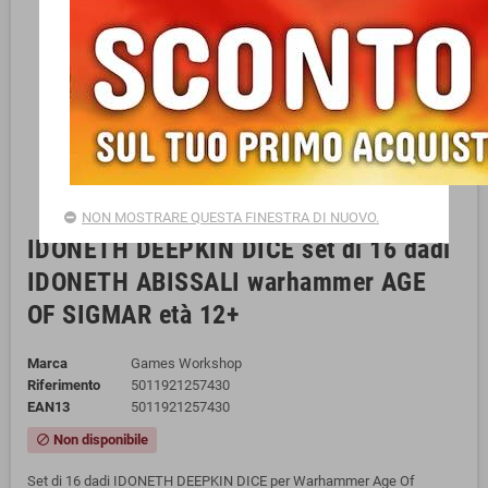
NON MOSTRARE QUESTA FINESTRA DI NUOVO.
IDONETH DEEPKIN DICE set di 16 dadi
IDONETH ABISSALI warhammer AGE
OF SIGMAR età 12+
Marca
Games Workshop
Riferimento
5011921257430
EAN13
5011921257430
Non disponibile
block
Set di 16 dadi IDONETH DEEPKIN DICE per Warhammer Age Of