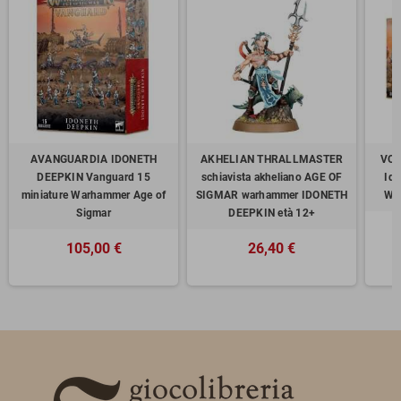
AVANGUARDIA IDONETH
AKHELIAN THRALLMASTER
VOL
DEEPKIN Vanguard 15
schiavista akheliano AGE OF
Ido
miniature Warhammer Age of
SIGMAR warhammer IDONETH
Wa
Sigmar
DEEPKIN età 12+
105,00 €
26,40 €