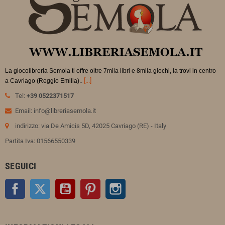
La giocolibreria Semola ti offre oltre 7mila libri e 8mila giochi, la trovi in
centro
.
[...]
a Cavriago (Reggio Emilia).
Tel:
+39 0522371517
Email: info@libreriasemola.it
indirizzo: via De Amicis 5D, 42025 Cavriago (RE) - Italy
Partita Iva: 01566550339
SEGUICI
Facebook
Twitter
YouTube
Pinterest
Instagram