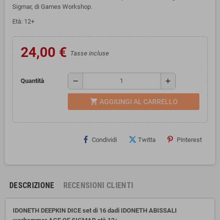
Sigmar, di Games Workshop.
Età: 12+
24,00 €
Tasse incluse
remove
add
Quantità
shopping_cart
AGGIUNGI AL CARRELLO
Condividi
Twitta
Pinterest
DESCRIZIONE
RECENSIONI CLIENTI
IDONETH DEEPKIN DICE set di 16 dadi IDONETH ABISSALI