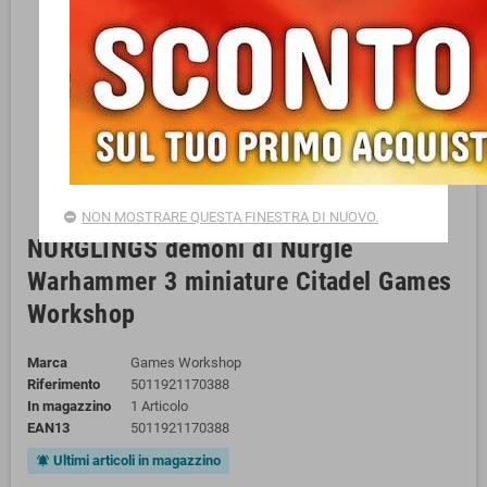
NON MOSTRARE QUESTA FINESTRA DI NUOVO.
NURGLINGS demoni di Nurgle
Warhammer 3 miniature Citadel Games
Workshop
Marca
Games Workshop
Riferimento
5011921170388
In magazzino
1 Articolo
EAN13
5011921170388
Ultimi articoli in magazzino
notifications_active