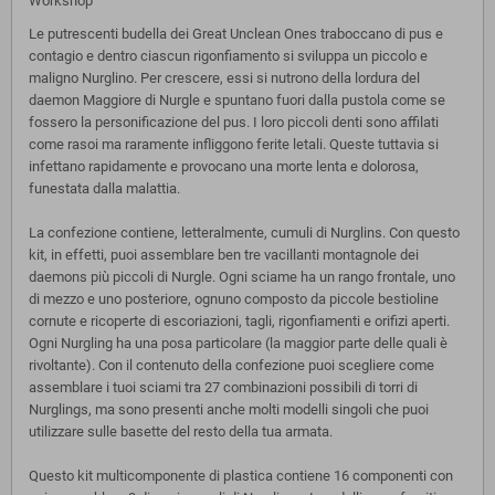
Workshop
Le putrescenti budella dei Great Unclean Ones traboccano di pus e
contagio e dentro ciascun rigonfiamento si sviluppa un piccolo e
maligno Nurglino. Per crescere, essi si nutrono della lordura del
daemon Maggiore di Nurgle e spuntano fuori dalla pustola come se
fossero la personificazione del pus. I loro piccoli denti sono affilati
come rasoi ma raramente infliggono ferite letali. Queste tuttavia si
infettano rapidamente e provocano una morte lenta e dolorosa,
funestata dalla malattia.
La confezione contiene, letteralmente, cumuli di Nurglins. Con questo
kit, in effetti, puoi assemblare ben tre vacillanti montagnole dei
daemons più piccoli di Nurgle. Ogni sciame ha un rango frontale, uno
di mezzo e uno posteriore, ognuno composto da piccole bestioline
cornute e ricoperte di escoriazioni, tagli, rigonfiamenti e orifizi aperti.
Ogni Nurgling ha una posa particolare (la maggior parte delle quali è
rivoltante). Con il contenuto della confezione puoi scegliere come
assemblare i tuoi sciami tra 27 combinazioni possibili di torri di
Nurglings, ma sono presenti anche molti modelli singoli che puoi
utilizzare sulle basette del resto della tua armata.
Questo kit multicomponente di plastica contiene 16 componenti con