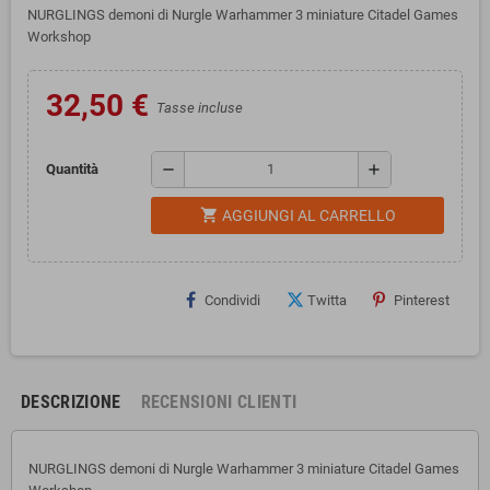
NURGLINGS demoni di Nurgle Warhammer 3 miniature Citadel Games
Workshop
32,50 €
Tasse incluse
remove
add
Quantità
shopping_cart
AGGIUNGI AL CARRELLO
Condividi
Twitta
Pinterest
DESCRIZIONE
RECENSIONI CLIENTI
NURGLINGS demoni di Nurgle Warhammer 3 miniature Citadel Games