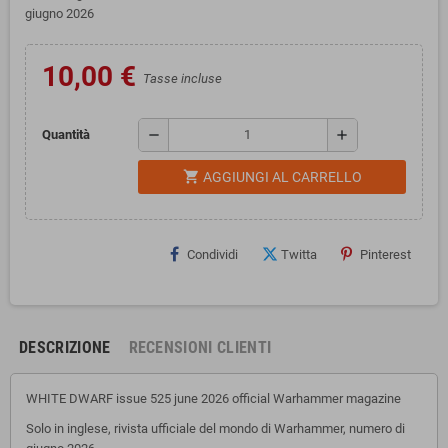
giugno 2026
10,00 €
Tasse incluse
remove
add
Quantità
shopping_cart
AGGIUNGI AL CARRELLO
Condividi
Twitta
Pinterest
DESCRIZIONE
RECENSIONI CLIENTI
WHITE DWARF issue 525 june 2026 official Warhammer magazine
Solo in inglese, rivista ufficiale del mondo di Warhammer, numero di