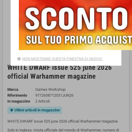
NON MOSTRARE QUESTA FINESTRA DI NUOVO.
WHITE DWARF issue 525 june 2026
official Warhammer magazine
Marca
Games Workshop
Riferimento
9772658712031JUN26
In magazzino
2 Articoli
Ultimi articoli in magazzino
notifications_active
WHITE DWARF issue 525 june 2026 official Warhammer magazine
Solo in inglese, rivista ufficiale del mondo di Warhammer, numero di