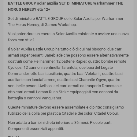
BATTLE GROUP solar auxilia SET DI MINIATURE warhammer THE
HORUS HERESY età 12+
Set di miniature BATTLE GROUP delle Solar Auxilia per Warhammer
The Horus Heresy, di Games Workshop.
Vuoi potenziare un esercito Solar Auxilia esistente o avviare una nuova
forza con stile?
Il Solar Auxilia Battle Group ha tutto ciò di cui hai bisogno: due carri
armati super pesanti Baneblade che possono essere alternativamente
costruiti come Hellhammer, 12 batterie Rapier, quattro bombe remote
Cyclops, 12 cannoni sentinella Tarantula, due basi del Legate
Commander, otto basi ausiliarie, quattro basi Veletarii , quattro basi
ausiliarie con lanciafiamme, quattro basi Charonite Ogryn, quattro
sentinelle pesanti Aethon, sei carri armati da trasporto Dracosan e
otto carri armati Leman Russ Strike equipaggiati con cannoni da
battaglia o cannoni Vanquisher.
Queste miniature devono essere assemblate e dipinte: consigliamo
l'utilizzo della colla per plastica Citadel e dei colori Citadel Colour.
Non adatto a bambini di età inferiore a 36 mesi. Piccole parti.
Componenti essenziali appuntiti.