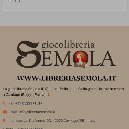
E
tà: 12+
La giocolibreria Semola ti offre oltre 7mila libri e 8mila giochi, la trovi in
centro
.
[...]
a Cavriago (Reggio Emilia).
Tel:
+39 0522371517
Email: info@libreriasemola.it
indirizzo: via De Amicis 5D, 42025 Cavriago (RE) - Italy