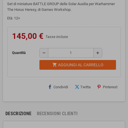
Set di miniature BATTLE GROUP delle Solar Auxilia per Warhammer
The Horus Heresy, di Games Workshop.
E
tà: 12+
145,00 €
Tasse incluse
remove
add
Quantità
shopping_cart
AGGIUNGI AL CARRELLO
Condividi
Twitta
Pinterest
DESCRIZIONE
RECENSIONI CLIENTI