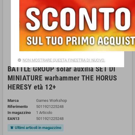
NON MOSTRARE QUESTA FINESTRA DI NUOVO.
BATTLE GROUP solar auxilia SET DI
MINIATURE warhammer THE HORUS
HERESY età 12+
Marca
Games Workshop
Riferimento
5011921225248
In magazzino
1 Articolo
EAN13
5011921225248
Ultimi articoli in magazzino
notifications_active