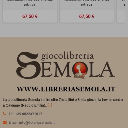
età 12+
età 12+
TH
67,50 €
67,50 €
La giocolibreria Semola ti offre oltre 7mila libri e 8mila giochi, la trovi in
centro
.
[...]
a Cavriago (Reggio Emilia).
Tel:
+39 0522371517
Email: info@libreriasemola.it