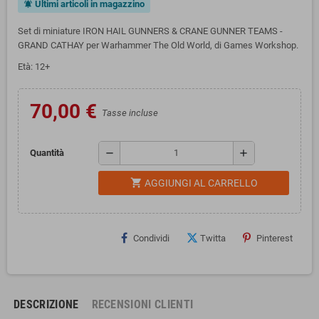
Ultimi articoli in magazzino
notifications_active
Set di miniature IRON HAIL GUNNERS & CRANE GUNNER TEAMS -
GRAND CATHAY per Warhammer The Old World, di Games Workshop.
Età: 12+
70,00 €
Tasse incluse
remove
add
Quantità
shopping_cart
AGGIUNGI AL CARRELLO
Condividi
Twitta
Pinterest
DESCRIZIONE
RECENSIONI CLIENTI