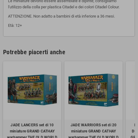
Le miniature devono essere assemblate e dipinte; consigliamo
l'utilizzo della colla per plastica Citadel e dei colori Citadel Colour.
ATTENZIONE. Non adatto a bambini di età inferiore a 36 mesi.
Età: 12+
Potrebbe piacerti anche
JADE LANCERS set di 10
JADE WARRIORS set di 20
M
miniature GRAND CATHAY
miniature GRAND CATHAY
DRA
warhammer THE OLD WORLD
warhammer THE OLD WORLD
GRA