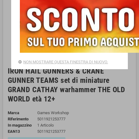
NON MOSTRARE QUESTA FINESTRA DI NUOVO.
IRON HAIL GUNNERS & CRANE
GUNNER TEAMS set di miniature
GRAND CATHAY warhammer THE OLD
WORLD età 12+
Marca
Games Workshop
Riferimento
5011921253777
In magazzino
1 Articolo
EAN13
5011921253777