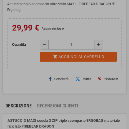
Astuccio triplo scomparto attrezzato MAXI - FIREBEAR DRAGON di
Ergobag.
29,99 €
Tasse incluse
remove
add
Quantità
shopping_cart
AGGIUNGI AL CARRELLO
Condividi
Twitta
Pinterest
DESCRIZIONE
RECENSIONI CLIENTI
ASTUCCIO MAXI scuola 3 ZIP triplo scomparto ERGOBAG materiale
riciclato FIREBEAR DRAGON