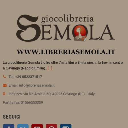
La giocolibreria Semola ti offre oltre 7mila libri e 8mila giochi, la trovi in
centro
.
[...]
a Cavriago (Reggio Emilia).
Tel:
+39 0522371517
Email: info@libreriasemola.it
indirizzo: via De Amicis 5D, 42025 Cavriago (RE) - Italy
Partita Iva: 01566550339
SEGUICI
Facebook
Twitter
YouTube
Pinterest
Instagram