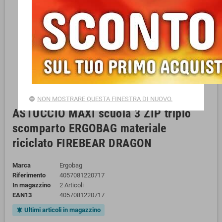
NON MOSTRARE QUESTA FINESTRA DI NUOVO.
ASTUCCIO MAXI scuola 3 ZIP triplo
scomparto ERGOBAG materiale
riciclato FIREBEAR DRAGON
Marca
Ergobag
Riferimento
4057081220717
In magazzino
2 Articoli
EAN13
4057081220717
Ultimi articoli in magazzino
notifications_active