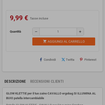
9,99 €
Tasse incluse
remove
add
Quantità
shopping_cart
AGGIUNGI AL CARRELLO
Condividi
Twitta
Pinterest
DESCRIZIONE
RECENSIONI CLIENTI
GLOW KLETTIE per il tuo zaino CAVALLO ergobag SI ILLUMINA AL
BUIO patella intercambiabile