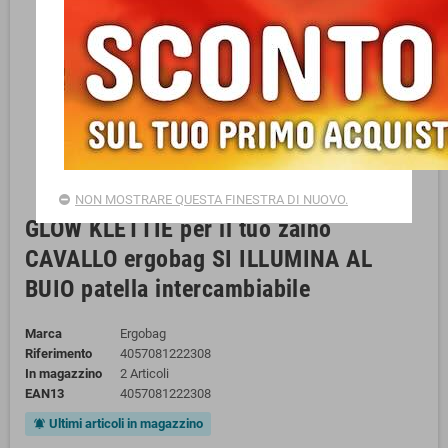
NON MOSTRARE QUESTA FINESTRA DI NUOVO.
GLOW KLETTIE per il tuo zaino
CAVALLO ergobag SI ILLUMINA AL
BUIO patella intercambiabile
Marca
Ergobag
Riferimento
4057081222308
In magazzino
2 Articoli
EAN13
4057081222308
Ultimi articoli in magazzino
notifications_active