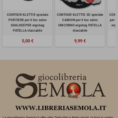
CONTOUR KLETTIE speciale
CONTOUR KLETTIE 3D speciale
CONTO
PORTIERE per il tuo zaino
CAMION per il tuo zaino
per i
GOALKEEPER ergobag
UNICORNO ergobag PATELLA
ergo
PATELLA staccabile
staccabile
5,00 €
9,99 €
La giocolibreria Semola ti offre oltre 7mila libri e 8mila giochi, la trovi in
centro