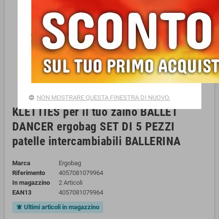
NON MOSTRARE QUESTA FINESTRA DI NUOVO.
KLETTIES per il tuo zaino BALLET
DANCER ergobag SET DI 5 PEZZI
patelle intercambiabili BALLERINA
Marca
Ergobag
Riferimento
4057081079964
In magazzino
2 Articoli
EAN13
4057081079964
Ultimi articoli in magazzino
notifications_active