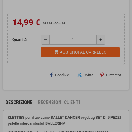
14,99 €
Tasse incluse
remove
add
Quantità
shopping_cart
AGGIUNGI AL CARRELLO
Condividi
Twitta
Pinterest
DESCRIZIONE
RECENSIONI CLIENTI
KLETTIES per il tuo zaino BALLET DANCER ergobag SET DI 5 PEZZI
patelle intercambiabili BALLERINA