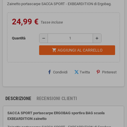
Zainetto portascarpe SACCA SPORT - EXBEARDITION di Ergobag.
24,99 €
Tasse incluse
remove
add
Quantità
shopping_cart
AGGIUNGI AL CARRELLO
Condividi
Twitta
Pinterest
DESCRIZIONE
RECENSIONI CLIENTI
SACCA SPORT portascarpe ERGOBAG sportiva BAG scuola
EXBEARDITION zainetto