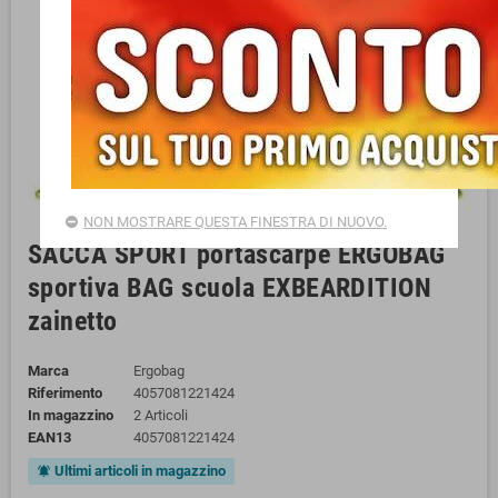
NON MOSTRARE QUESTA FINESTRA DI NUOVO.
SACCA SPORT portascarpe ERGOBAG
sportiva BAG scuola EXBEARDITION
zainetto
Marca
Ergobag
Riferimento
4057081221424
In magazzino
2 Articoli
EAN13
4057081221424
Ultimi articoli in magazzino
notifications_active