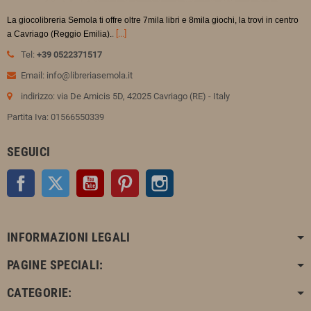
La giocolibreria Semola ti offre oltre 7mila libri e 8mila giochi, la trovi in
centro
.
[...]
a Cavriago (Reggio Emilia).
Tel:
+39 0522371517
Email: info@libreriasemola.it
indirizzo: via De Amicis 5D, 42025 Cavriago (RE) - Italy
Partita Iva: 01566550339
SEGUICI
Facebook
Twitter
YouTube
Pinterest
Instagram
INFORMAZIONI LEGALI
PAGINE SPECIALI:
CATEGORIE: