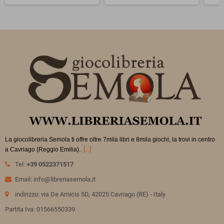
La giocolibreria Semola ti offre oltre 7mila libri e 8mila giochi, la trovi in
centro
.
[...]
a Cavriago (Reggio Emilia).
Tel:
+39 0522371517
Email: info@libreriasemola.it
indirizzo: via De Amicis 5D, 42025 Cavriago (RE) - Italy
Partita Iva: 01566550339