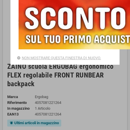
NON MOSTRARE QUESTA FINESTRA DI NUOVO.
ZAINO scuola ERGOBAG ergonomico
FLEX regolabile FRONT RUNBEAR
backpack
Marca
Ergobag
Riferimento
4057081221264
In magazzino
1 Articolo
EAN13
4057081221264
Ultimi articoli in magazzino
notifications_active