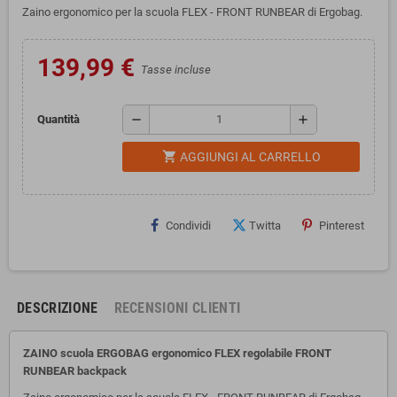
Zaino ergonomico per la scuola FLEX - FRONT RUNBEAR di Ergobag.
139,99 €
Tasse incluse
remove
add
Quantità
shopping_cart
AGGIUNGI AL CARRELLO
Condividi
Twitta
Pinterest
DESCRIZIONE
RECENSIONI CLIENTI
ZAINO scuola ERGOBAG ergonomico FLEX regolabile FRONT
RUNBEAR backpack