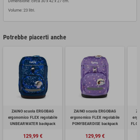
Dimensione: circa 30 x 42 x 27 cm.
Volume: 23 litri.
Potrebbe piacerti anche
ZAINO scuola ERGOBAG
ZAINO scuola ERGOBAG
Z
ergonomico FLEX regolabile
ergonomico FLEX regolabile
erg
UNBEARWATER backpack
PONYBEARDISE backpack
FLO
129,99 €
129,99 €