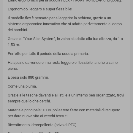
Zaino ergonomico per la scuola FLEX - FRONT RUNBEAR di Ergobag.
Ergonomico, leggero e super flessibile!
Il modello flex è pensato per alleggerire la schiena, grazie a un
sistema ergonomico innovativo che si adatta perfettamente al corpo
dei bambini.
Grazie al "Your-Size-System", lo zaino si adatta alla tua altezza, da 1 a
1,50 m.
Perfetto per tutto il periodo della scuola primaria.
Ha spazio da vendere, ma resta leggero e flessibile, anche a zaino
pieno.
E pesa solo 880 grammi.
Come una piuma.
Grazie alle tasche davanti e ai lati, e a un interno ben organizzato, trovi
sempre quello che cerchi.
Materiale principale: 100% poliestere fatto con materiali di recupero
per dare nuova vita ai vecchi tessuti.
Rivestimento idrorepellente (privo di PFC).